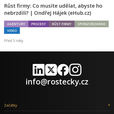
Růst firmy: Co musíte udělat, abyste ho
nebrzdili? | Ondřej Hájek (eHub.cz)
AGENTURY
PROCESY
RŮST FIRMY
SPONZOROVÁNO
VIDEO
Před 5 roky
LinkedIn
X
Facebook
Instagram
info@rostecky.cz
Začátky