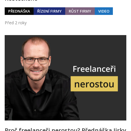
PŘEDNÁŠKA
ŘÍZENÍ FIRMY
RŮST FIRMY
VIDEO
Před 2 roky
Proč freelanceři nerostou? Přednáška Jirky