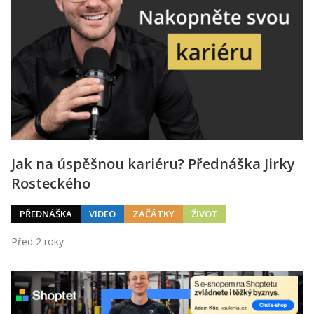
Jak na úspěšnou kariéru? Přednáška Jirky
Rosteckého
PŘEDNÁŠKA
VIDEO
ZAČÁTKY
ŽIVOT
Před 2 roky