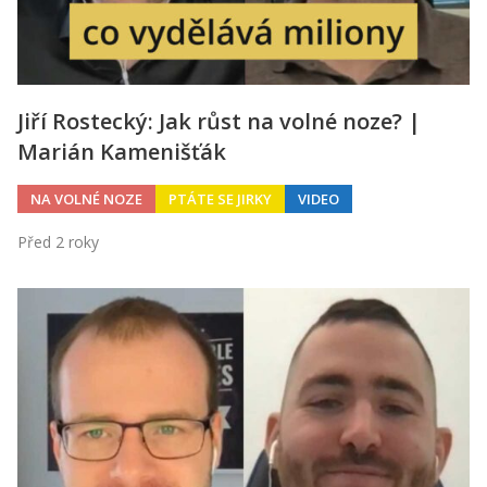
Jiří Rostecký: Jak růst na volné noze? |
Marián Kamenišťák
NA VOLNÉ NOZE
PTÁTE SE JIRKY
VIDEO
Před 2 roky