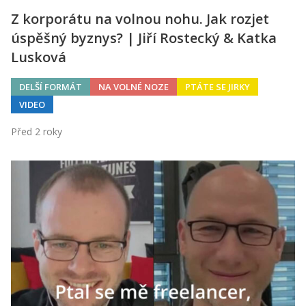
Z korporátu na volnou nohu. Jak rozjet
úspěšný byznys? | Jiří Rostecký & Katka
Lusková
DELŠÍ FORMÁT
NA VOLNÉ NOZE
PTÁTE SE JIRKY
VIDEO
Před 2 roky