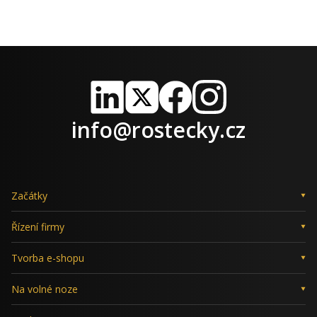
LinkedIn
X
Facebook
Instagram
info@rostecky.cz
Začátky
Řízení firmy
Tvorba e-shopu
Na volné noze