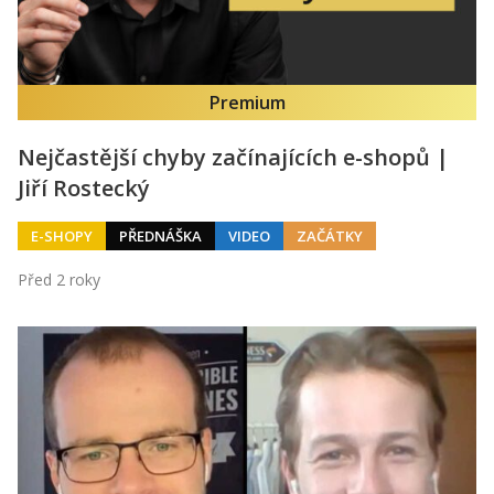
Kontakt
Obchodní podmínky
Premium
Hledaná fráze
Hledat
Nejčastější chyby začínajících e-shopů |
Jiří Rostecký
E-SHOPY
PŘEDNÁŠKA
VIDEO
ZAČÁTKY
Před 2 roky