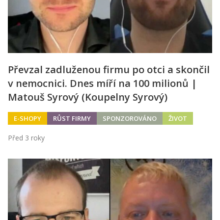
Převzal zadluženou firmu po otci a skončil
v nemocnici. Dnes míří na 100 milionů |
Matouš Syrový (Koupelny Syrový)
E-SHOPY
RŮST FIRMY
SPONZOROVÁNO
ŽIVOT
Před 3 roky