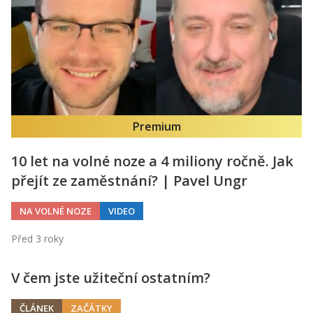
Premium
10 let na volné noze a 4 miliony ročně. Jak
přejít ze zaměstnání? | Pavel Ungr
NA VOLNÉ NOZE
VIDEO
Před 3 roky
V čem jste užiteční ostatním?
ČLÁNEK
ZAČÁTKY