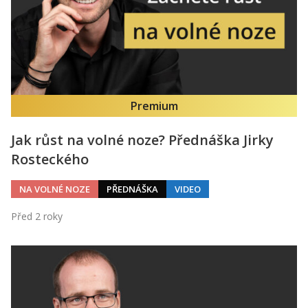
Premium
Jak růst na volné noze? Přednáška Jirky
Rosteckého
NA VOLNÉ NOZE
PŘEDNÁŠKA
VIDEO
Před 2 roky