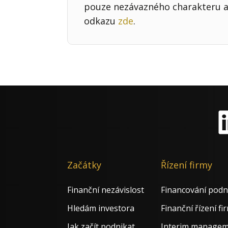
pouze nezávazného charakteru a 
odkazu
zde
.
Li
Začátky
Řízení firmy
Finanční nezávislost
Financování podn
Hledám investora
Finanční řízení fi
Jak začít podnikat
Interim manage