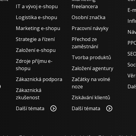
IT a vývoj e-shopu
freelancera
E-m
Logistika e-shopu
Osobní značka
Inf
Marketing e-shopu
Pracovní návyky
Náv
Strategie a řízení
Přechod ze
PPC
zaměstnání
Založení e-shopu
SE
Tvorba produktů
Zdroje příjmu e-
Soci
shopu
Založení agentury
Věr
Zákaznická podpora
Začátky na volné
noze
Dal
Zákaznická
zkušenost
Získávání klientů
Další témata
Další témata