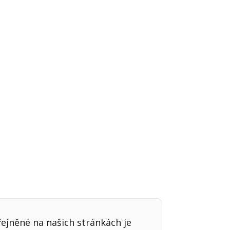
Já v médiích
řejněné na našich stránkách je