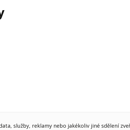
j firmy
Vedení lidí
y
ktové řízení
Vzdělávání manažerů
ání firmy nástupci
Zaměstnanecké akcie
rukturalizace podniku
Ziskovost firmy
í firmy
ata, služby, reklamy nebo jakékoliv jiné sdělení zve