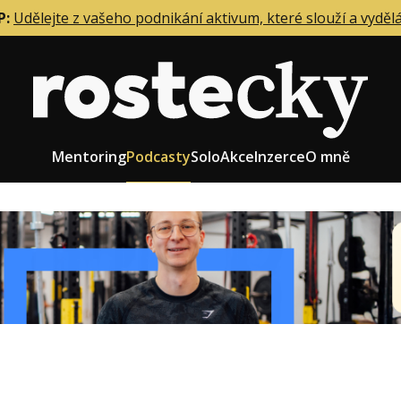
P:
Udělejte z vašeho podnikání aktivum, které slouží a vyděl
Mentoring
Podcasty
Solo
Akce
Inzerce
O mně
eting firmy
Role zakladatele/CEO
r zaměstnanců
Růst firmy
upnictví
Strategie firmy
od a prodej
Účetnictví a daně