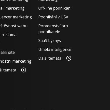
ail marketing
Off-line podnikání
luencer marketing
Podnikání v USA
štěvnost webu
Poradenství pro
podnikatele
 reklama
SaaS byznys
O
Umělá inteligence
ální sítě
Další témata
nostní marketing
ší témata