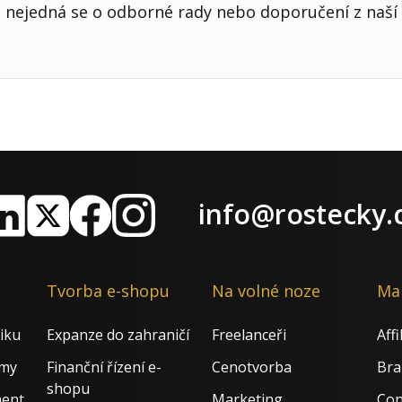
nejedná se o odborné rady nebo doporučení z naší 
info@rostecky.
nkedIn
X
Facebook
Instagram
Tvorba e-shopu
Na volné noze
Ma
iku
Expanze do zahraničí
Freelanceři
Aff
rmy
Finanční řízení e-
Cenotvorba
Bra
shopu
ment
Marketing
Con