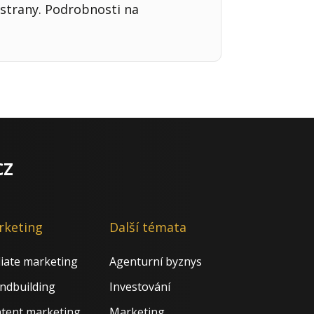
strany. Podrobnosti na
cz
rketing
Další témata
iliate marketing
Agenturní byznys
ndbuilding
Investování
tent marketing
Marketing