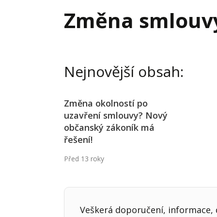
Hodnota firmy
Prode
Změna smlouv
Interim management
Proje
Konkurenceschopnost firmy
Před
Krizové řízení firmy
Rest
Nejnovější obsah:
Management firmy
Řízen
Změna okolností po
uzavření smlouvy? Nový
občanský zákoník má
řešení!
Před 13 roky
Veškerá doporučení, informace, d