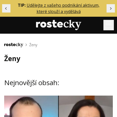
ělání
TIP:
Udělejte z vašeho podnikání aktivum,
Předchozí
Dal
které slouží a vydělává
Menu
Mentoring
Ženy
Domů
Podcasty
Ženy
Solo
Akce
Nejnovější obsah:
Inzerce
O mně
Přihlášení