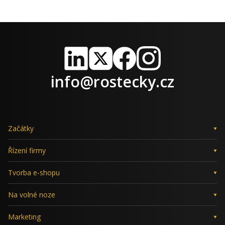
LinkedIn
X
Facebook
Instagram
info@rostecky.cz
Začátky
Řízení firmy
Tvorba e-shopu
Na volné noze
Marketing