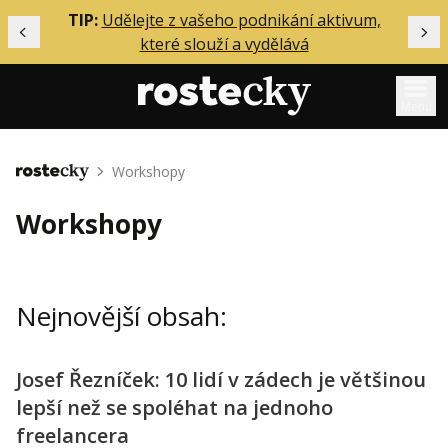
ělání
TIP:
Udělejte z vašeho podnikání aktivum,
Předchozí
Dal
které slouží a vydělává
Menu
Mentoring
Workshopy
Domů
Podcasty
Workshopy
Solo
Akce
Nejnovější obsah:
Inzerce
O mně
Josef Řezníček: 10 lidí v zádech je většinou
lepší než se spoléhat na jednoho
Přihlášení
freelancera