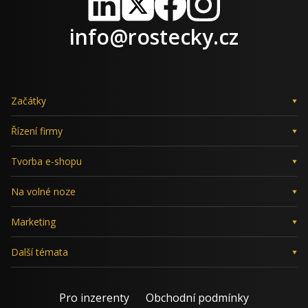
LinkedIn
X
Facebook
Instagram
info@rostecky.cz
Začátky
Řízení firmy
Tvorba e-shopu
Na volné noze
Marketing
Další témata
Pro inzerenty
Obchodní podmínky