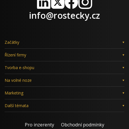
LinkedIn
X
Facebook
Instagram
info@rostecky.cz
Začátky
Řízení firmy
Tvorba e-shopu
Na volné noze
Marketing
Další témata
Pro inzerenty
Obchodní podmínky