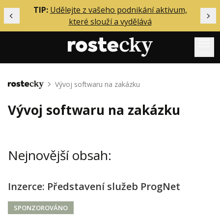
ělání
TIP:
Udělejte z vašeho podnikání aktivum,
Předchozí
Dal
které slouží a vydělává
Menu
Mentoring
Vývoj softwaru na zakázku
Domů
Podcasty
Vývoj softwaru na zakázku
Solo
Akce
Nejnovější obsah:
Inzerce
O mně
Inzerce: Představení služeb ProgNet
Přihlášení
SPONZOROVÁNO