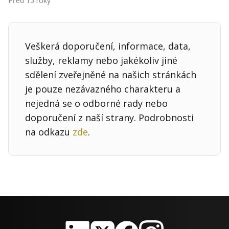
Před 15 roky
Kontakt
Obchodní podmínky
Veškerá doporučení, informace, data,
Hledaná fráze
Hledat
služby, reklamy nebo jakékoliv jiné
sdělení zveřejněné na našich stránkách
je pouze nezávazného charakteru a
nejedná se o odborné rady nebo
doporučení z naší strany. Podrobnosti
na odkazu
zde
.