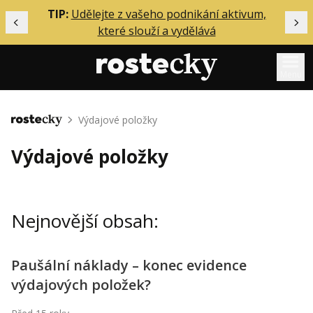
ělání
TIP:
Udělejte z vašeho podnikání aktivum,
Předchozí
Dal
které slouží a vydělává
Menu
Mentoring
Výdajové položky
Domů
Podcasty
Výdajové položky
Solo
Akce
Nejnovější obsah:
Inzerce
O mně
Paušální náklady – konec evidence
výdajových položek?
Přihlášení