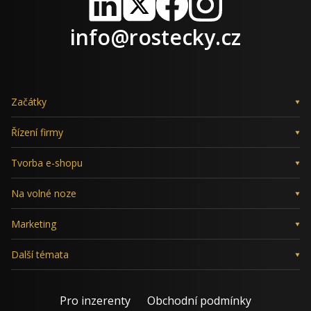
LinkedIn
X
Facebook
Instagram
info@rostecky.cz
Začátky
Řízení firmy
Tvorba e-shopu
Na volné noze
Marketing
Další témata
Pro inzerenty
Obchodní podmínky