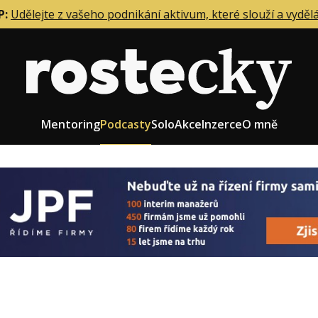
P:
Udělejte z vašeho podnikání aktivum, které slouží a vyděl
Mentoring
Podcasty
Solo
Akce
Inzerce
O mně
eting firmy
Role zakladatele/CEO
r zaměstnanců
Růst firmy
upnictví
Strategie firmy
od a prodej
Účetnictví a daně