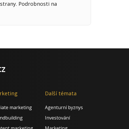
strany. Podrobnosti na
cz
rketing
Další témata
iliate marketing
Agenturní byznys
ndbuilding
Investování
tent marketing
Marketing