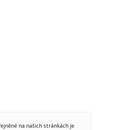
Já v médiích
řejněné na našich stránkách je