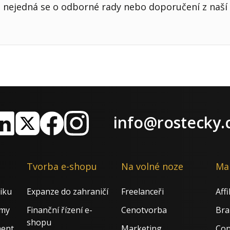
nejedná se o odborné rady nebo doporučení z naší 
info@rostecky.
nkedIn
X
Facebook
Instagram
Tvorba e-shopu
Na volné noze
Ma
iku
Expanze do zahraničí
Freelanceři
Aff
rmy
Finanční řízení e-
Cenotvorba
Bra
shopu
ment
Marketing
Con