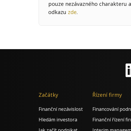
pouze nezávazného charakteru a 
odkazu
zde
.
Li
Začátky
Řízení firmy
Finanční nezávislost
Financování podn
Hledám investora
Finanční řízení fi
Jak začít podnikat
Interim manage