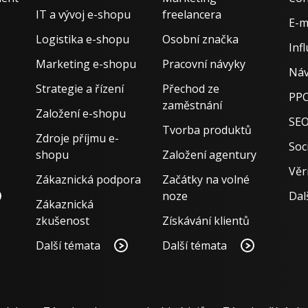
IT a vývoj e-shopu
freelancera
E-m
Logistika e-shopu
Osobní značka
Inf
Marketing e-shopu
Pracovní návyky
Náv
Strategie a řízení
Přechod ze
PPC
zaměstnání
Založení e-shopu
SE
Tvorba produktů
Zdroje příjmu e-
Soci
shopu
Založení agentury
Věr
Zákaznická podpora
Začátky na volné
noze
Dal
Zákaznická
zkušenost
Získávání klientů
Další témata
Další témata