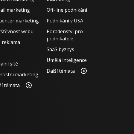
ail marketing
Off-line podnikání
luencer marketing
Podnikání v USA
štěvnost webu
Poradenství pro
podnikatele
 reklama
SaaS byznys
O
Umělá inteligence
ální sítě
Další témata
nostní marketing
ší témata