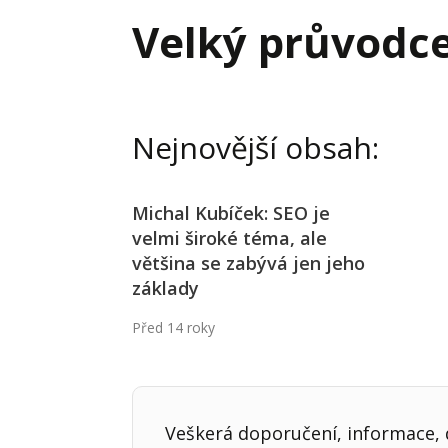
Hodnota firmy
Prode
Velký průvodc
Interim management
Proje
Konkurenceschopnost firmy
Před
Krizové řízení firmy
Rest
Nejnovější obsah:
Management firmy
Řízen
Michal Kubíček: SEO je
velmi široké téma, ale
většina se zabývá jen jeho
základy
Před 14 roky
Veškerá doporučení, informace, d