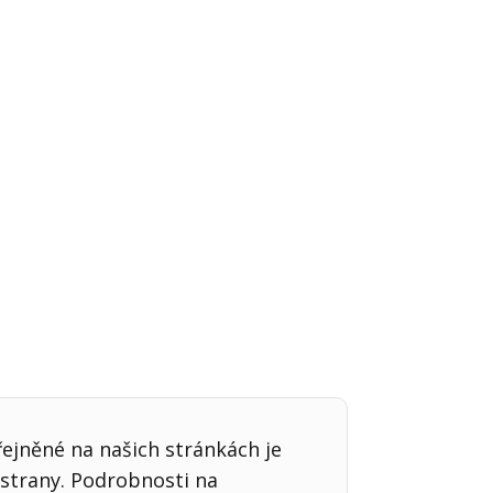
Já v médiích
řejněné na našich stránkách je
strany. Podrobnosti na