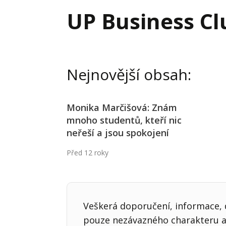
Hodnota firmy
Prode
UP Business Cl
Interim management
Proje
Konkurenceschopnost firmy
Před
Krizové řízení firmy
Rest
Nejnovější obsah:
Management firmy
Řízen
Monika Marčišová: Znám
mnoho studentů, kteří nic
neřeší a jsou spokojení
Před 12 roky
Veškerá doporučení, informace, d
pouze nezávazného charakteru a 