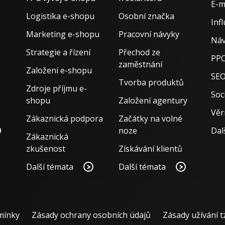
E-m
Logistika e-shopu
Osobní značka
Inf
Marketing e-shopu
Pracovní návyky
Náv
Strategie a řízení
Přechod ze
PPC
zaměstnání
Založení e-shopu
SE
Tvorba produktů
Zdroje příjmu e-
Soci
shopu
Založení agentury
Věr
Zákaznická podpora
Začátky na volné
noze
Dal
Zákaznická
zkušenost
Získávání klientů
Další témata
Další témata
mínky
Zásady ochrany osobních údajů
Zásady užívání t