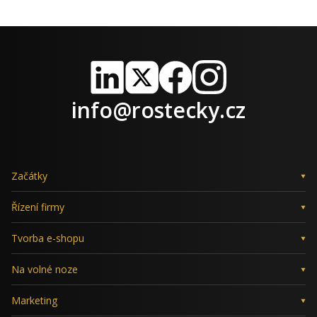
LinkedIn
X
Facebook
Instagram
info@rostecky.cz
Začátky
Řízení firmy
Tvorba e-shopu
Na volné noze
Marketing