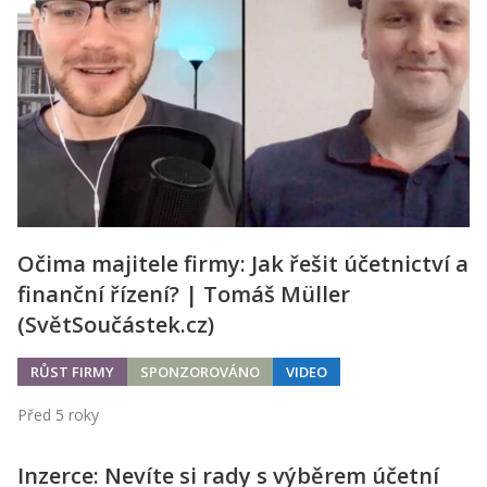
Kontakt
Obchodní podmínky
Hledaná fráze
Hledat
Očima majitele firmy: Jak řešit účetnictví a
finanční řízení? | Tomáš Müller
(SvětSoučástek.cz)
RŮST FIRMY
SPONZOROVÁNO
VIDEO
Před 5 roky
Inzerce: Nevíte si rady s výběrem účetní