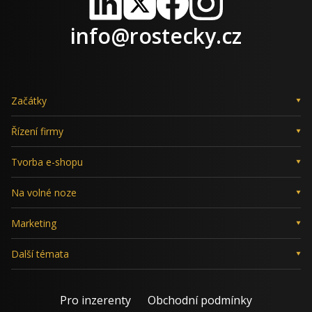
LinkedIn
X
Facebook
Instagram
info@rostecky.cz
Začátky
Řízení firmy
Tvorba e-shopu
Na volné noze
Marketing
Další témata
Pro inzerenty
Obchodní podmínky