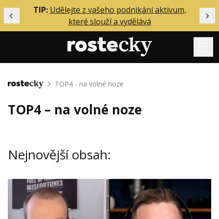
ělání
TIP:
Udělejte z vašeho podnikání aktivum,
Předchozí
Dal
které slouží a vydělává
Menu
Mentoring
TOP4 - na volné noze
Domů
Podcasty
TOP4 – na volné noze
Solo
Akce
Nejnovější obsah:
Inzerce
O mně
Přihlášení