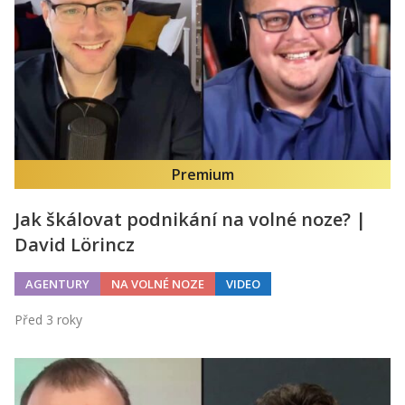
Kontakt
Obchodní podmínky
Hledaná fráze
Hledat
Premium
Jak škálovat podnikání na volné noze? |
David Lörincz
AGENTURY
NA VOLNÉ NOZE
VIDEO
Před 3 roky