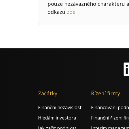
pouze nezávazného charakteru a 
odkazu
zde
.
Li
Začátky
Řízení firmy
Finanční nezávislost
Financování podn
Hledám investora
Finanční řízení fi
Jak začít podnikat
Interim manage