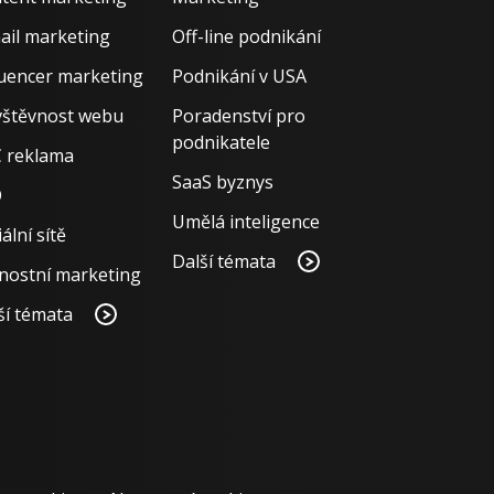
ail marketing
Off-line podnikání
luencer marketing
Podnikání v USA
štěvnost webu
Poradenství pro
podnikatele
 reklama
SaaS byznys
O
Umělá inteligence
ální sítě
Další témata
nostní marketing
ší témata