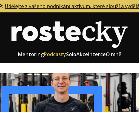
P:
Udělejte z vašeho podnikání aktivum, které slouží a vyděl
Mentoring
Podcasty
Solo
Akce
Inzerce
O mně
eting firmy
Role zakladatele/CEO
r zaměstnanců
Růst firmy
upnictví
Strategie firmy
od a prodej
Účetnictví a daně