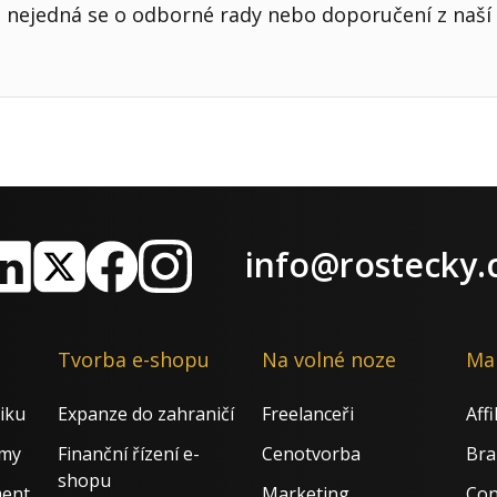
nejedná se o odborné rady nebo doporučení z naší 
info@rostecky.
nkedIn
X
Facebook
Instagram
Tvorba e-shopu
Na volné noze
Ma
iku
Expanze do zahraničí
Freelanceři
Aff
rmy
Finanční řízení e-
Cenotvorba
Bra
shopu
ment
Marketing
Con