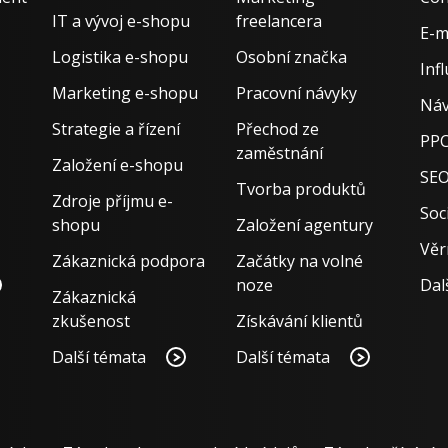
IT a vývoj e-shopu
freelancera
E-m
Logistika e-shopu
Osobní značka
Inf
Marketing e-shopu
Pracovní návyky
Náv
Strategie a řízení
Přechod ze
PPC
zaměstnání
Založení e-shopu
SE
Tvorba produktů
Zdroje příjmu e-
Soci
shopu
Založení agentury
Věr
Zákaznická podpora
Začátky na volné
noze
Dal
Zákaznická
zkušenost
Získávání klientů
Další témata
Další témata