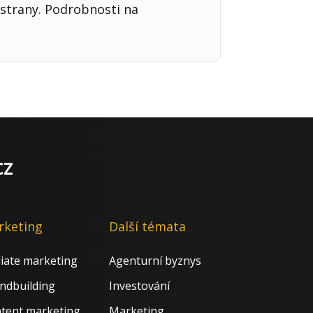
strany. Podrobnosti na
cz
rketing
Další témata
iliate marketing
Agenturní byznys
ndbuilding
Investování
tent marketing
Marketing