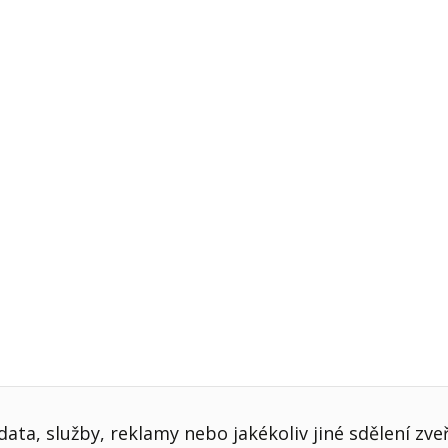
j firmy
Vedení lidí
ktové řízení
Vzdělávání manažerů
ání firmy nástupci
Zaměstnanecké akcie
rukturalizace podniku
Ziskovost firmy
í firmy
ata, služby, reklamy nebo jakékoliv jiné sdělení zve