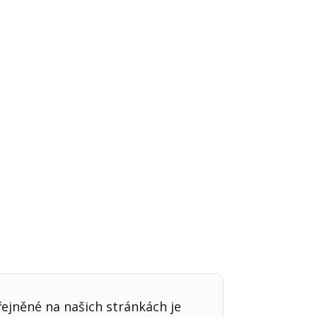
Já v médiích
řejněné na našich stránkách je