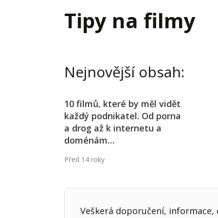
Hodnota firmy
Prode
Tipy na filmy
Interim management
Proje
Konkurenceschopnost firmy
Před
Krizové řízení firmy
Rest
Nejnovější obsah:
Management firmy
Řízen
10 filmů, které by měl vidět
každý podnikatel. Od porna
a drog až k internetu a
doménám…
Před 14 roky
Veškerá doporučení, informace, d