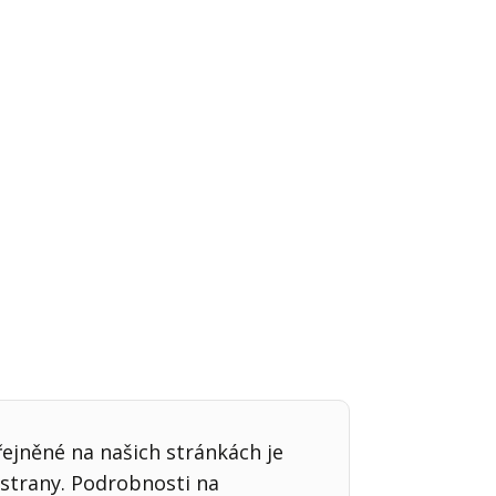
Já v médiích
řejněné na našich stránkách je
strany. Podrobnosti na