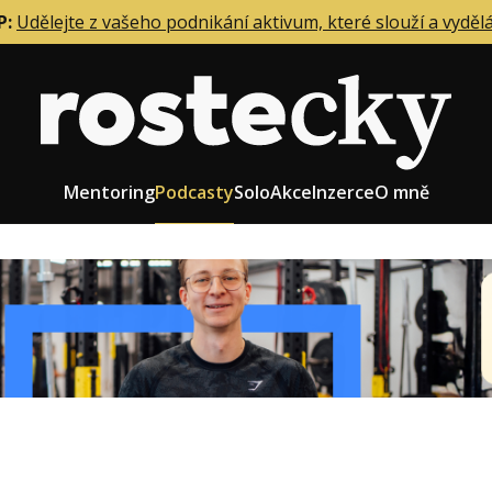
P:
Udělejte z vašeho podnikání aktivum, které slouží a vyděl
Mentoring
Podcasty
Solo
Akce
Inzerce
O mně
eting firmy
Role zakladatele/CEO
r zaměstnanců
Růst firmy
upnictví
Strategie firmy
od a prodej
Účetnictví a daně