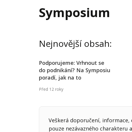
Hodnota firmy
Prode
Symposium
Interim management
Proje
Konkurenceschopnost firmy
Před
Krizové řízení firmy
Rest
Nejnovější obsah:
Management firmy
Řízen
Podporujeme: Vrhnout se
do podnikání? Na Symposiu
poradí, jak na to
Před 12 roky
Veškerá doporučení, informace, d
pouze nezávazného charakteru a 