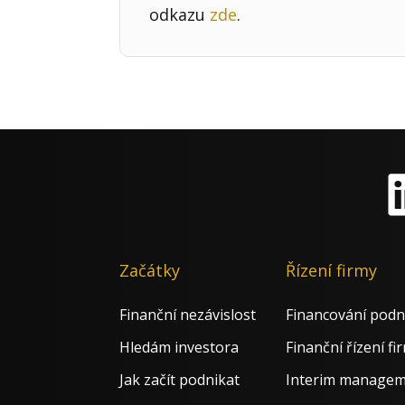
odkazu
zde
.
Li
Začátky
Řízení firmy
Finanční nezávislost
Financování podn
Hledám investora
Finanční řízení fi
Jak začít podnikat
Interim manage