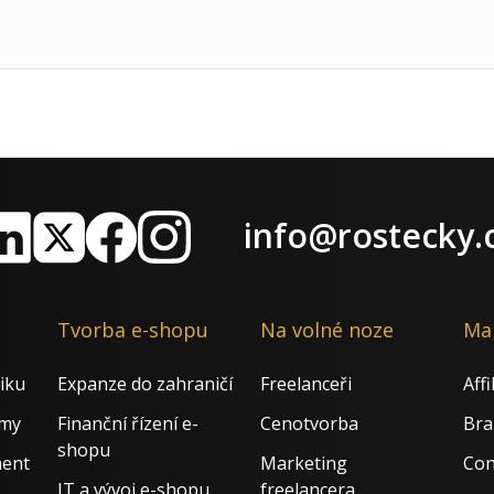
info@rostecky.
nkedIn
X
Facebook
Instagram
Tvorba e-shopu
Na volné noze
Ma
iku
Expanze do zahraničí
Freelanceři
Aff
rmy
Finanční řízení e-
Cenotvorba
Bra
shopu
ment
Marketing
Con
IT a vývoj e-shopu
freelancera