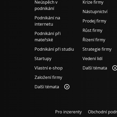
Neúspěch v
Krize firmy
podnikání
Nástupnictví
Podnikání na
Prodej firmy
internetu
Růst firmy
Podnikání při
mateřské
Řízení firmy
Podnikání při studiu
Strategie firmy
Startupy
Vedení lidí
Vlastní e-shop
Další témata
Založení firmy
Další témata
Pro inzerenty
Obchodní pod