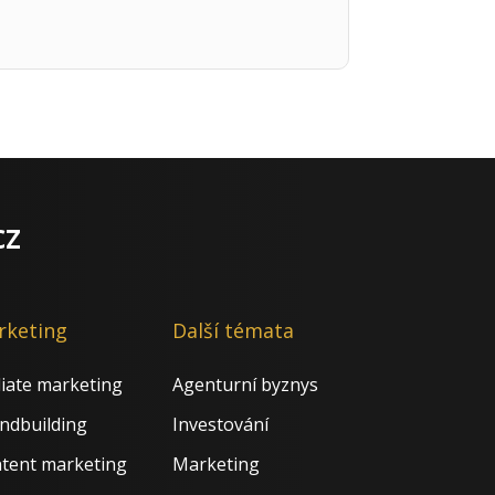
cz
rketing
Další témata
iliate marketing
Agenturní byznys
ndbuilding
Investování
tent marketing
Marketing