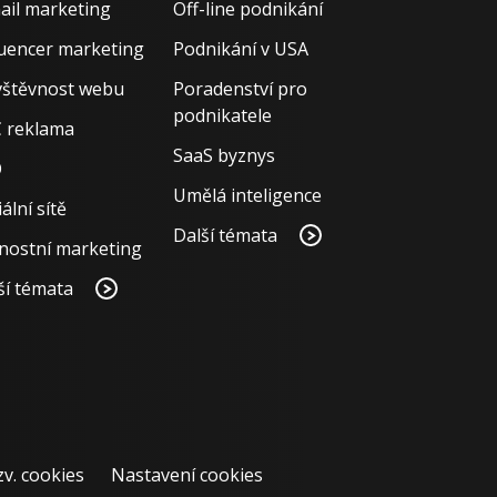
ail marketing
Off-line podnikání
luencer marketing
Podnikání v USA
štěvnost webu
Poradenství pro
podnikatele
 reklama
SaaS byznys
O
Umělá inteligence
ální sítě
Další témata
nostní marketing
ší témata
zv. cookies
Nastavení cookies