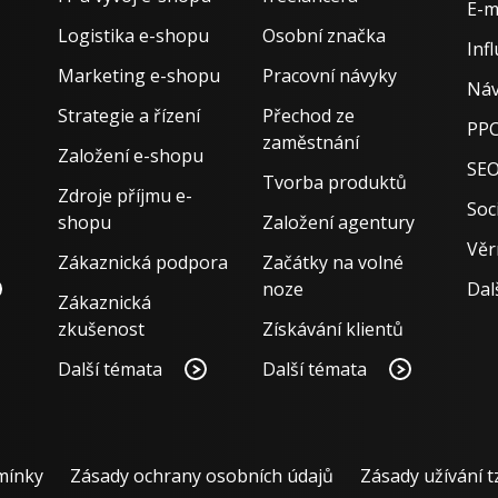
E-m
Logistika e-shopu
Osobní značka
Inf
Marketing e-shopu
Pracovní návyky
Náv
Strategie a řízení
Přechod ze
PPC
zaměstnání
Založení e-shopu
SE
Tvorba produktů
Zdroje příjmu e-
Soci
shopu
Založení agentury
Věr
Zákaznická podpora
Začátky na volné
noze
Dal
Zákaznická
zkušenost
Získávání klientů
Další témata
Další témata
mínky
Zásady ochrany osobních údajů
Zásady užívání t