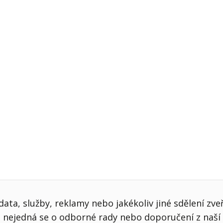
j firmy
Vedení lidí
ktové řízení
Vzdělávání manažerů
ání firmy nástupci
Zaměstnanecké akcie
rukturalizace podniku
Ziskovost firmy
í firmy
ata, služby, reklamy nebo jakékoliv jiné sdělení zve
nejedná se o odborné rady nebo doporučení z naší 