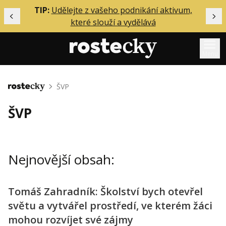
ělání
TIP:
Udělejte z vašeho podnikání aktivum,
Předchozí
Dal
které slouží a vydělává
Menu
Mentoring
ŠVP
Domů
Podcasty
ŠVP
Solo
Akce
Nejnovější obsah:
Inzerce
O mně
Tomáš Zahradník: Školství bych otevřel
světu a vytvářel prostředí, ve kterém žáci
Přihlášení
mohou rozvíjet své zájmy