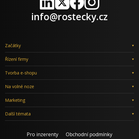
LinkedIn
X
Facebook
Instagram
info@rostecky.cz
Začátky
Řízení firmy
Tvorba e-shopu
Na volné noze
Marketing
Další témata
Pro inzerenty
Obchodní podmínky