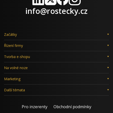
LinkedIn
X
Facebook
Instagram
info@rostecky.cz
Začátky
Řízení firmy
Tvorba e-shopu
Na volné noze
Marketing
Další témata
Pro inzerenty
Obchodní podmínky