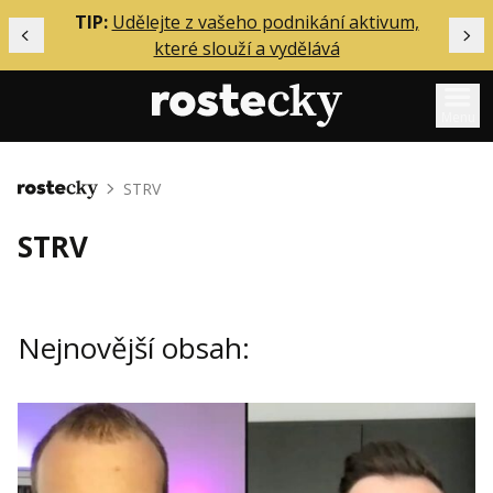
ělání
TIP:
Udělejte z vašeho podnikání aktivum,
Předchozí
Dal
které slouží a vydělává
Menu
Mentoring
STRV
Domů
Podcasty
STRV
Solo
Akce
Nejnovější obsah:
Inzerce
O mně
Přihlášení