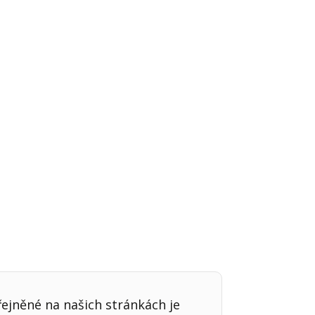
Já v médiích
řejněné na našich stránkách je