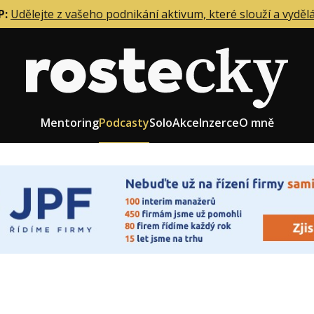
P:
Udělejte z vašeho podnikání aktivum, které slouží a vyděl
Mentoring
Podcasty
Solo
Akce
Inzerce
O mně
eting firmy
Role zakladatele/CEO
r zaměstnanců
Růst firmy
upnictví
Strategie firmy
od a prodej
Účetnictví a daně