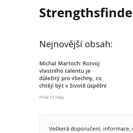
Hodnota firmy
Prode
Strengthsfinder
Interim management
Proje
Konkurenceschopnost firmy
Před
Krizové řízení firmy
Rest
Nejnovější obsah:
Management firmy
Řízen
Michal Martoch: Rozvoj
vlastního talentu je
důležitý pro všechny, co
chtějí být v životě úspěšní
Před 13 roky
Veškerá doporučení, informace, d