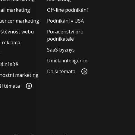
ail marketing
Off-line podnikání
luencer marketing
Podnikání v USA
štěvnost webu
Poradenství pro
podnikatele
 reklama
SaaS byznys
O
Umělá inteligence
ální sítě
Další témata
nostní marketing
ší témata