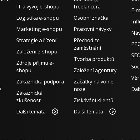
IT a vývoj e-shopu
freelancera
E-m
Logistika e-shopu
Osobní značka
Inf
Marketing e-shopu
Pracovní návyky
Náv
Strategie a řízení
Přechod ze
PPC
zaměstnání
Založení e-shopu
SE
Tvorba produktů
Zdroje příjmu e-
Soci
shopu
Založení agentury
Věr
Zákaznická podpora
Začátky na volné
noze
Dal
Zákaznická
zkušenost
Získávání klientů
Další témata
Další témata