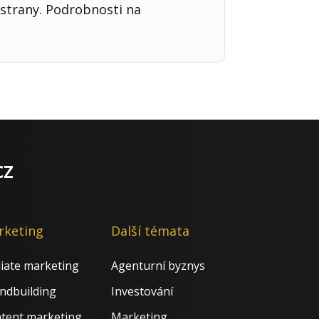
strany. Podrobnosti na
cz
rketing
Další témata
iliate marketing
Agenturní byznys
ndbuilding
Investování
tent marketing
Marketing