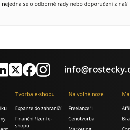
nejedná se o odborné rady nebo doporučení z naší 
info@rostecky.
nkedIn
X
Facebook
Instagram
Tvorba e-shopu
Na volné noze
Ma
iku
Expanze do zahraničí
Freelanceři
Aff
rmy
Finanční řízení e-
Cenotvorba
Bra
shopu
ment
Marketing
Con