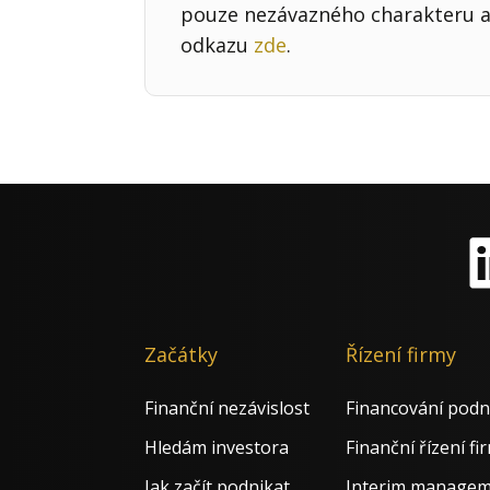
pouze nezávazného charakteru a 
odkazu
zde
.
Li
Začátky
Řízení firmy
Finanční nezávislost
Financování podn
Hledám investora
Finanční řízení fi
Jak začít podnikat
Interim manage