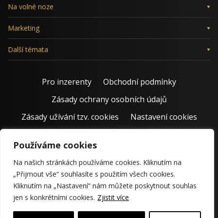
Na volné noze
Marketing
Další témata
Pro inzerenty
Obchodní podmínky
Zásady ochrany osobních údajů
Zásady užívání tzv. cookies
Nastavení cookies
Používáme cookies
Na našich stránkách používáme cookies. Kliknutím na
„Přijmout vše“ souhlasíte s použitím všech cookies.
Kliknutím na „Nastavení“ nám můžete poskytnout souhlas
jen s konkrétními cookies.
Zjistit více
© 2011 – 2026 Jiří Rostecký | Inspiruje české podnikatele už 15
krásných let.