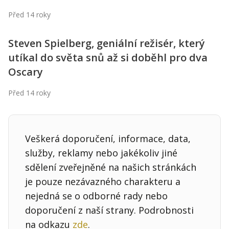
Kontakt
Před 14 roky
Obchodní podmínky
Steven Spielberg, geniální režisér, který
Hledaná fráze
Hledat
utíkal do světa snů až si doběhl pro dva
Oscary
Před 14 roky
Veškerá doporučení, informace, data,
služby, reklamy nebo jakékoliv jiné
sdělení zveřejněné na našich stránkách
je pouze nezávazného charakteru a
nejedná se o odborné rady nebo
doporučení z naší strany. Podrobnosti
na odkazu
zde
.