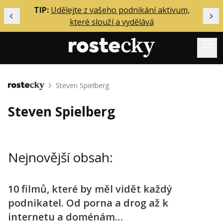
ělání
TIP:
Udělejte z vašeho podnikání aktivum,
Předchozí
Dal
které slouží a vydělává
Menu
Mentoring
Steven Spielberg
Domů
Podcasty
Steven Spielberg
Solo
Akce
Nejnovější obsah:
Inzerce
O mně
10 filmů, které by měl vidět každý
podnikatel. Od porna a drog až k
Přihlášení
internetu a doménám…