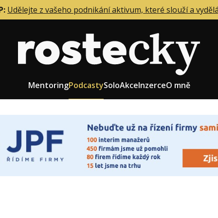
P:
Udělejte z vašeho podnikání aktivum, které slouží a vyděl
Mentoring
Podcasty
Solo
Akce
Inzerce
O mně
eting firmy
Role zakladatele/CEO
r zaměstnanců
Růst firmy
upnictví
Strategie firmy
od a prodej
Účetnictví a daně