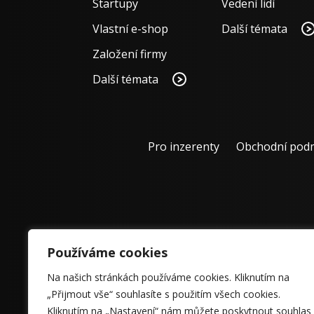
Startupy
Vedení lidí
Vlastní e-shop
Další témata
Založení firmy
Další témata
Pro inzerenty
Obchodní pod
Používáme cookies
Na našich stránkách používáme cookies. Kliknutím na
„Přijmout vše“ souhlasíte s použitím všech cookies.
Kliknutím na „Nastavení“ nám můžete poskytnout souhlas