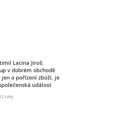
j firmy
Vedení lidí
ktové řízení
Vzdělávání manažerů
ání firmy nástupci
Zaměstnanecké akcie
rukturalizace podniku
Ziskovost firmy
í firmy
timil Lacina Jiroš:
up v dobrém obchodě
 jen o pořízení zboží, je
 společenská událost
12 roky