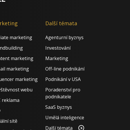
rketing
Další témata
iliate marketing
Agenturní byznys
ndbuilding
Investování
tent marketing
Marketing
ail marketing
Off-line podnikání
luencer marketing
Podnikání v USA
štěvnost webu
Poradenství pro
podnikatele
 reklama
SaaS byznys
O
Umělá inteligence
ální sítě
Další témata