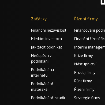
Li
Začátky
Řízení firmy
Finanční nezávislost
Financování podn
Hledám investora
Finanční řízení fi
Jak začít podnikat
Interim manage
Neúspěch v
Krize firmy
podnikání
Nástupnictví
Podnikání na
Prodej firmy
internetu
Růst firmy
Podnikání při
mateřské
Řízení firmy
Podnikání při studiu
Strategie firmy