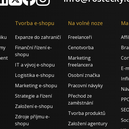
nkedIn
X
Facebook
Instagram
Tvorba e-shopu
Na volné noze
Ma
iku
Expanze do zahraničí
Freelanceři
Aff
rmy
Finanční řízení e-
Cenotvorba
Bra
shopu
ment
Marketing
Con
IT a vývoj e-shopu
freelancera
E-m
Logistika e-shopu
Osobní značka
Inf
Marketing e-shopu
Pracovní návyky
Náv
Strategie a řízení
Přechod ze
PPC
zaměstnání
Založení e-shopu
SE
Tvorba produktů
Zdroje příjmu e-
Soci
shopu
Založení agentury