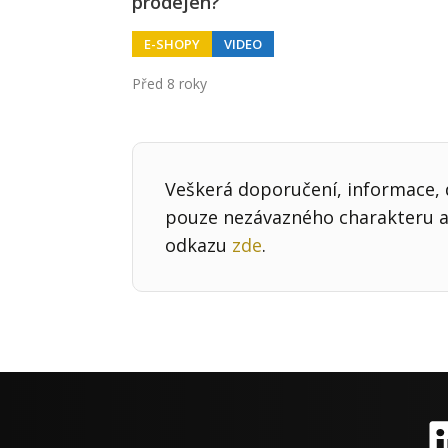
prodejen?
E-SHOPY
VIDEO
Před 8 roky
Veškerá doporučení, informace, d
pouze nezávazného charakteru a 
odkazu
zde
.