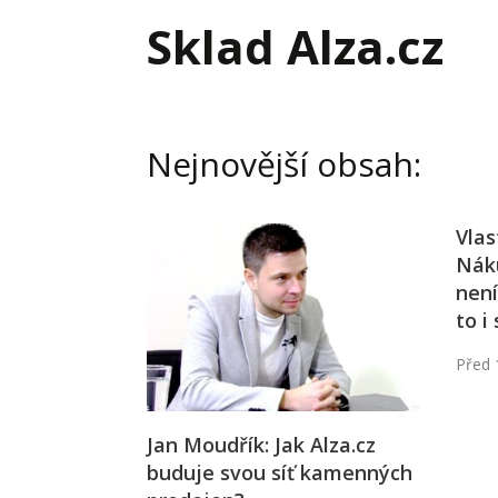
Hodnota firmy
Prode
Sklad Alza.cz
Interim management
Proje
Konkurenceschopnost firmy
Před
Krizové řízení firmy
Rest
Nejnovější obsah:
Management firmy
Řízen
Vlas
Nák
není
to i
Před 
Jan Moudřík: Jak Alza.cz
buduje svou síť kamenných