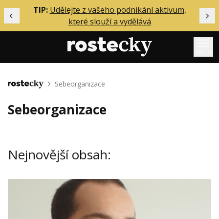
ělání
TIP:
Udělejte z vašeho podnikání aktivum,
Předchozí
Dal
které slouží a vydělává
Menu
Mentoring
Sebeorganizace
Domů
Podcasty
Sebeorganizace
Solo
Akce
Nejnovější obsah:
Inzerce
O mně
Přihlášení