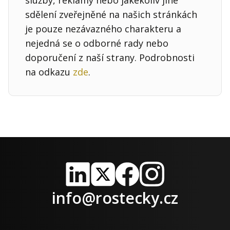
sdělení zveřejněné na našich stránkách
je pouze nezávazného charakteru a
nejedná se o odborné rady nebo
doporučení z naší strany. Podrobnosti
na odkazu
zde
.
LinkedIn
X
Facebook
Instagram
info@rostecky.cz