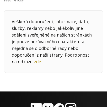
Před 14 roky
Kontakt
Obchodní podmínky
Veškerá doporučení, informace, data,
Hledaná fráze
Hledat
služby, reklamy nebo jakékoliv jiné
sdělení zveřejněné na našich stránkách
je pouze nezávazného charakteru a
nejedná se o odborné rady nebo
doporučení z naší strany. Podrobnosti
na odkazu
zde
.