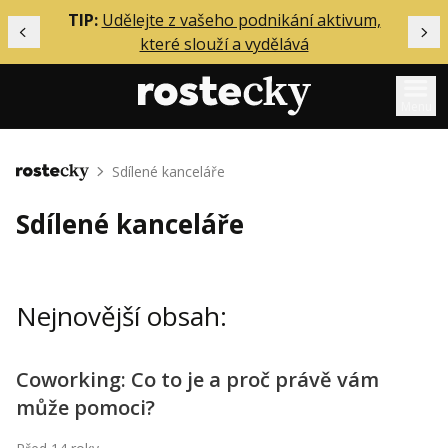
ělání
TIP:
Udělejte z vašeho podnikání aktivum,
Předchozí
Dal
které slouží a vydělává
Menu
Mentoring
Sdílené kanceláře
Domů
Podcasty
Sdílené kanceláře
Solo
Akce
Nejnovější obsah:
Inzerce
O mně
Coworking: Co to je a proč právě vám
může pomoci?
Přihlášení