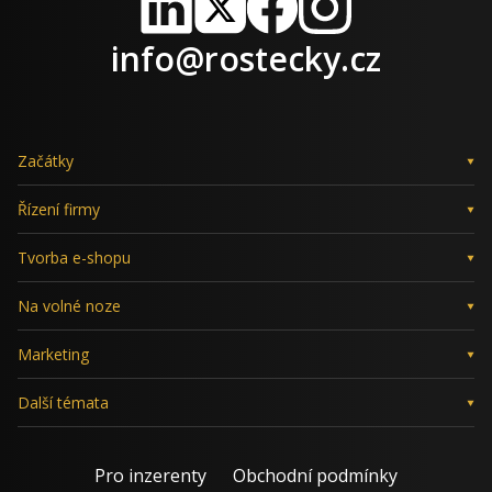
LinkedIn
X
Facebook
Instagram
info@rostecky.cz
Začátky
Řízení firmy
Tvorba e-shopu
Na volné noze
Marketing
Další témata
Pro inzerenty
Obchodní podmínky