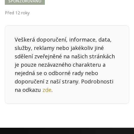
Kontakt
SPONZOROVÁNO
Obchodní podmínky
Před 12 roky
Hledaná fráze
Hledat
Veškerá doporučení, informace, data,
služby, reklamy nebo jakékoliv jiné
sdělení zveřejněné na našich stránkách
je pouze nezávazného charakteru a
nejedná se o odborné rady nebo
doporučení z naší strany. Podrobnosti
na odkazu
zde
.