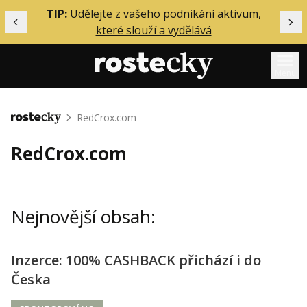
ělání
TIP:
Udělejte z vašeho podnikání aktivum,
Předchozí
Dal
které slouží a vydělává
Menu
Mentoring
RedCrox.com
Domů
Podcasty
RedCrox.com
Solo
Akce
Nejnovější obsah:
Inzerce
O mně
Inzerce: 100% CASHBACK přichází i do
Česka
Přihlášení