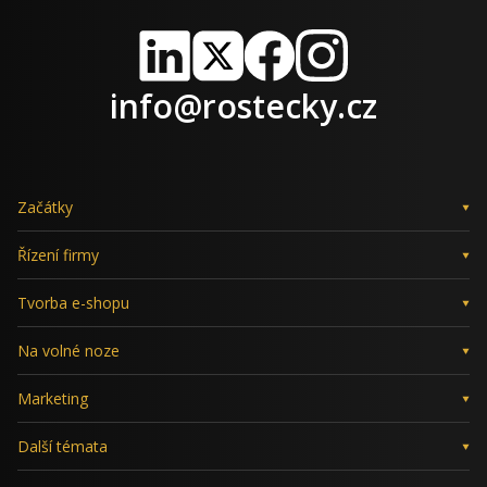
LinkedIn
X
Facebook
Instagram
info@rostecky.cz
Začátky
Řízení firmy
Tvorba e-shopu
Na volné noze
Marketing
Další témata