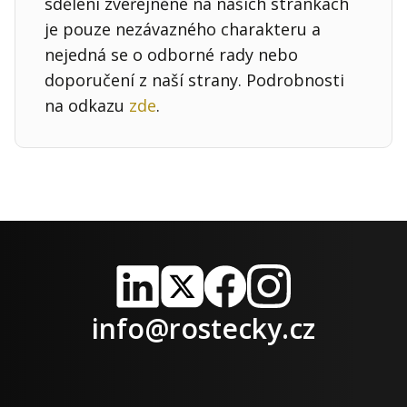
sdělení zveřejněné na našich stránkách
je pouze nezávazného charakteru a
nejedná se o odborné rady nebo
doporučení z naší strany. Podrobnosti
na odkazu
zde
.
LinkedIn
X
Facebook
Instagram
info@rostecky.cz