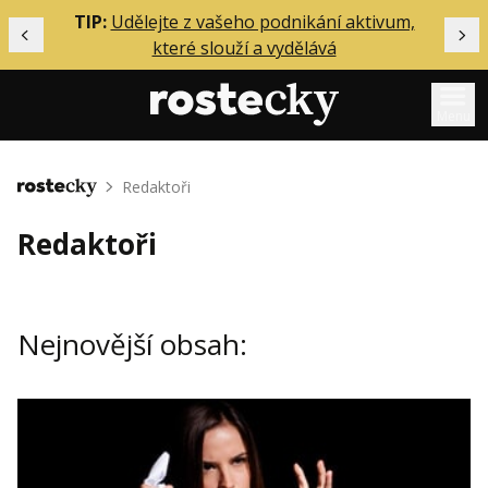
ělání
TIP:
Udělejte z vašeho podnikání aktivum,
Předchozí
Dal
které slouží a vydělává
Menu
Mentoring
Redaktoři
Domů
Podcasty
Redaktoři
Solo
Akce
Nejnovější obsah:
Inzerce
O mně
Přihlášení