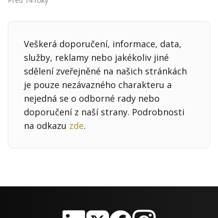
Před 14 roky
Kontakt
Obchodní podmínky
Veškerá doporučení, informace, data,
Hledaná fráze
Hledat
služby, reklamy nebo jakékoliv jiné
sdělení zveřejněné na našich stránkách
je pouze nezávazného charakteru a
nejedná se o odborné rady nebo
doporučení z naší strany. Podrobnosti
na odkazu
zde
.