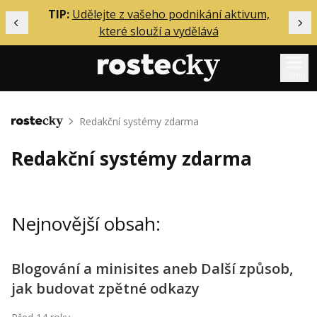
ělání
TIP:
Udělejte z vašeho podnikání aktivum,
Předchozí
Dal
které slouží a vydělává
Menu
Mentoring
Redakční systémy zdarma
Domů
Podcasty
Redakční systémy zdarma
Solo
Akce
Nejnovější obsah:
Inzerce
O mně
Blogování a minisites aneb Další způsob,
jak budovat zpětné odkazy
Přihlášení