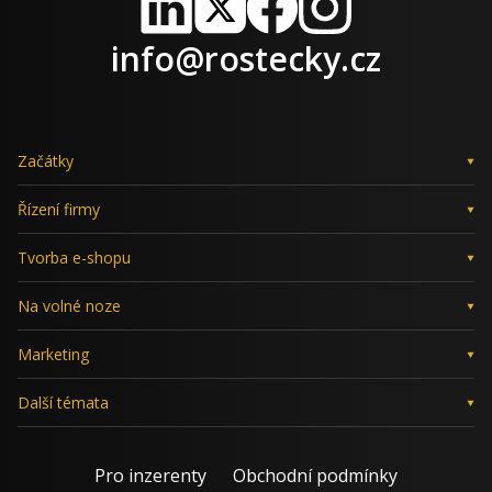
LinkedIn
X
Facebook
Instagram
info@rostecky.cz
Začátky
Řízení firmy
Tvorba e-shopu
Na volné noze
Marketing
Další témata
Pro inzerenty
Obchodní podmínky