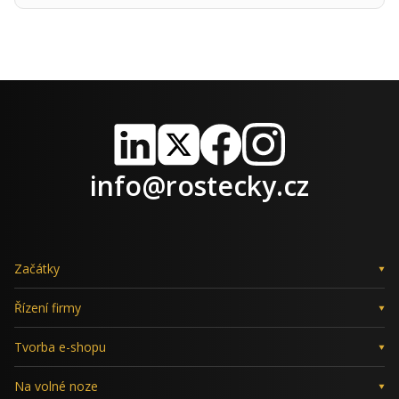
LinkedIn
X
Facebook
Instagram
info@rostecky.cz
Začátky
Řízení firmy
Tvorba e-shopu
Na volné noze