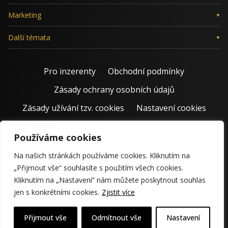
Marketing
Další témata
Pro inzerenty
Obchodní podmínky
Zásady ochrany osobních údajů
Zásady užívání tzv. cookies
Nastavení cookies
Používáme cookies
Na našich stránkách používáme cookies. Kliknutím na
„Přijmout vše“ souhlasíte s použitím všech cookies.
Kliknutím na „Nastavení“ nám můžete poskytnout souhlas
jen s konkrétními cookies.
Zjistit více
© 2011 – 2026 Jiří Rostecký | Inspiruje české podnikatele už 15
krásných let.
Přijmout vše
Odmítnout vše
Nastavení