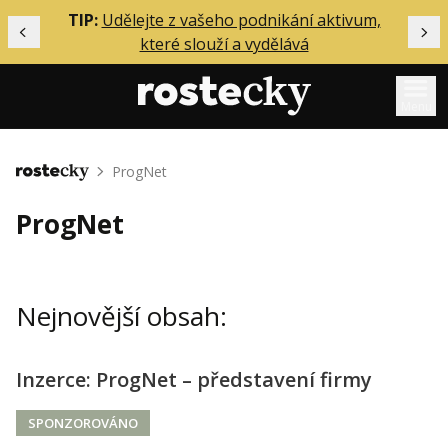
ělání
TIP:
Udělejte z vašeho podnikání aktivum,
Předchozí
Dal
které slouží a vydělává
Menu
Mentoring
ProgNet
Domů
Podcasty
ProgNet
Solo
Akce
Nejnovější obsah:
Inzerce
O mně
Inzerce: ProgNet – představení firmy
Přihlášení
SPONZOROVÁNO