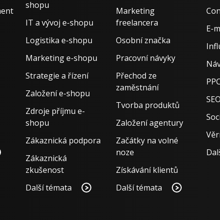
shopu
ment
Marketing
Con
IT a vývoj e-shopu
freelancera
E-m
Logistika e-shopu
Osobní značka
Inf
Marketing e-shopu
Pracovní návyky
Náv
Strategie a řízení
Přechod ze
PPC
zaměstnání
Založení e-shopu
SE
Tvorba produktů
Zdroje příjmu e-
Soci
shopu
Založení agentury
Věr
Zákaznická podpora
Začátky na volné
noze
Dal
Zákaznická
zkušenost
Získávání klientů
Další témata
Další témata