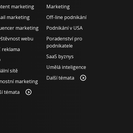
tent marketing
Marketing
ail marketing
Off-line podnikání
luencer marketing
Podnikání v USA
štěvnost webu
Poradenství pro
podnikatele
 reklama
SaaS byznys
O
Umělá inteligence
ální sítě
Další témata
nostní marketing
ší témata