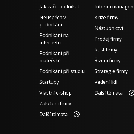
Jak začít podnikat
Interim manage
Neúspěch v
Krize firmy
podnikání
Nástupnictví
Podnikání na
Prodej firmy
internetu
Růst firmy
Podnikání při
mateřské
Řízení firmy
Podnikání při studiu
Strategie firmy
Startupy
Vedení lidí
Vlastní e-shop
Další témata
Založení firmy
Další témata