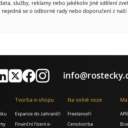
ata, služby, reklamy nebo jakékoliv jiné sdělení zve
nejedná se o odborné rady nebo doporučení z naší 
info@rostecky.
nkedIn
X
Facebook
Instagram
Tvorba e-shopu
Na volné noze
Ma
iku
Expanze do zahraničí
Freelanceři
Aff
rmy
Finanční řízení e-
Cenotvorba
Bra