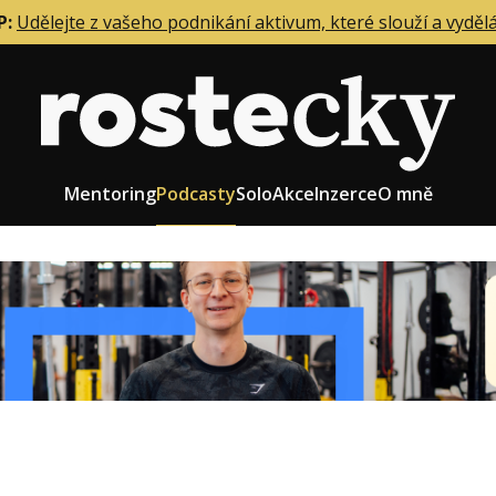
P:
Udělejte z vašeho podnikání aktivum, které slouží a vyděl
Mentoring
Podcasty
Solo
Akce
Inzerce
O mně
eting firmy
Role zakladatele/CEO
r zaměstnanců
Růst firmy
upnictví
Strategie firmy
od a prodej
Účetnictví a daně