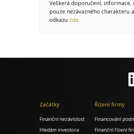
Veškerá doporučení, informace, d
pouze nezávazného charakteru a 
odkazu
zde
.
Li
Začátky
Řízení firmy
Finanční nezávislost
Financování podn
Hledám investora
Finanční řízení fi