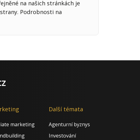
řejněné na našich stránkách je
strany. Podrobnosti na
cz
rketing
Další témata
iliate marketing
Agenturní byznys
ndbuilding
Investování