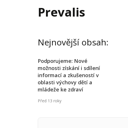
Hodnota firmy
Prode
Prevalis
Interim management
Proje
Konkurenceschopnost firmy
Před
Krizové řízení firmy
Rest
Nejnovější obsah:
Management firmy
Řízen
Podporujeme: Nové
možnosti získání i sdílení
informací a zkušeností v
oblasti výchovy dětí a
mládeže ke zdraví
Před 13 roky