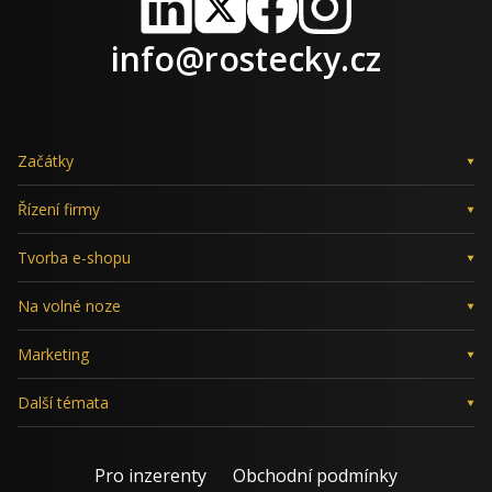
LinkedIn
X
Facebook
Instagram
info@rostecky.cz
Začátky
Řízení firmy
Tvorba e-shopu
Na volné noze
Marketing
Další témata
Pro inzerenty
Obchodní podmínky