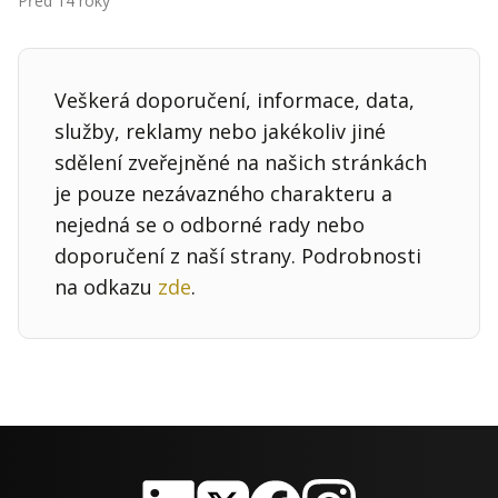
Před 14 roky
Kontakt
Obchodní podmínky
Veškerá doporučení, informace, data,
Hledaná fráze
Hledat
služby, reklamy nebo jakékoliv jiné
sdělení zveřejněné na našich stránkách
je pouze nezávazného charakteru a
nejedná se o odborné rady nebo
doporučení z naší strany. Podrobnosti
na odkazu
zde
.