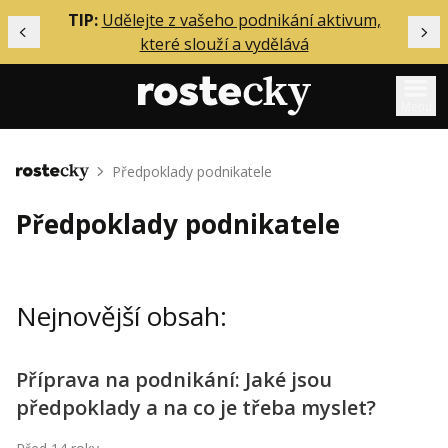
ělání
TIP:
Udělejte z vašeho podnikání aktivum,
Předchozí
Dal
které slouží a vydělává
Menu
Mentoring
Předpoklady podnikatele
Domů
Podcasty
Předpoklady podnikatele
Solo
Akce
Nejnovější obsah:
Inzerce
O mně
Příprava na podnikání: Jaké jsou
předpoklady a na co je třeba myslet?
Přihlášení