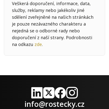
Veškerá doporučení, informace, data,
služby, reklamy nebo jakékoliv jiné
sdělení zveřejněné na našich stránkách
je pouze nezávazného charakteru a
nejedná se o odborné rady nebo
doporučení z naší strany. Podrobnosti
na odkazu
zde
.
LinkedIn
X
Facebook
Instagram
info@rostecky.cz