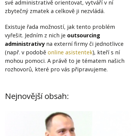
Kontakt
své administrativě orientovat, vytváří v ní
zbytečný zmatek a celkově ji nezvládá.
Obchodní podmínky
Existuje řada možností, jak tento problém
Hledaná fráze
Hledat
vyřešit. Jedním z nich je
outsourcing
administrativy
na externí firmy či jednotlivce
(např. v podobě
online asistentek
), kteří s ní
mohou pomoci. A právě to je tématem našich
rozhovorů, které pro vás připravujeme.
Nejnovější obsah: