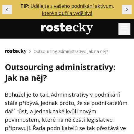
ělání
TIP:
Udělejte z vašeho podnikání aktivum,
Předchozí
Dal
které slouží a vydělává
Menu
Mentoring
Outsourcing administrativy: Jak na něj?
Domů
Podcasty
Outsourcing administrativy:
Solo
Jak na něj?
Akce
Inzerce
Bohužel je to tak. Administrativy v podnikání
stále přibývá. Jednak proto, že se podnikatelům
O mně
daří růst, a jednak také kvůli novým
povinnostem, které na ně čeští legislativci
Přihlášení
připravují. Řada podnikatelů se tak přestává ve