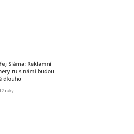
j firmy
Vedení lidí
ktové řízení
Vzdělávání manažerů
ání firmy nástupci
Zaměstnanecké akcie
rukturalizace podniku
Ziskovost firmy
í firmy
řej Sláma: Reklamní
nery tu s námi budou
ě dlouho
12 roky