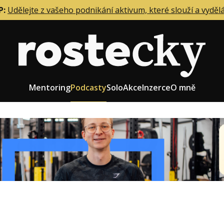
P:
Udělejte z vašeho podnikání aktivum, které slouží a vyděl
Mentoring
Podcasty
Solo
Akce
Inzerce
O mně
eting firmy
Role zakladatele/CEO
r zaměstnanců
Růst firmy
upnictví
Strategie firmy
od a prodej
Účetnictví a daně