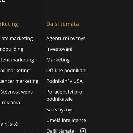
rketing
Další témata
iliate marketing
Agenturní byznys
ndbuilding
Investování
tent marketing
Marketing
ail marketing
Off-line podnikání
luencer marketing
Podnikání v USA
štěvnost webu
Poradenství pro
podnikatele
 reklama
SaaS byznys
O
Umělá inteligence
ální sítě
Další témata