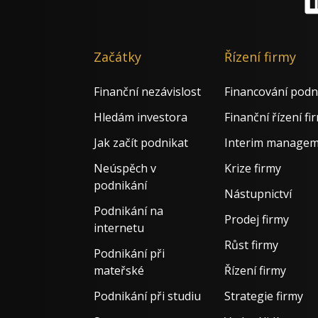
Li
Začátky
Řízení firmy
Finanční nezávislost
Financování podn
Hledám investora
Finanční řízení fi
Jak začít podnikat
Interim manage
Neúspěch v
Krize firmy
podnikání
Nástupnictví
Podnikání na
Prodej firmy
internetu
Růst firmy
Podnikání při
mateřské
Řízení firmy
Podnikání při studiu
Strategie firmy