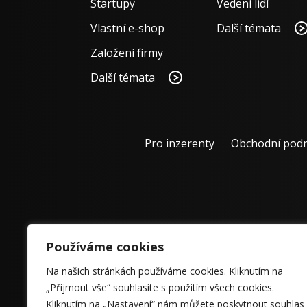
Startupy
Vedení lidí
Vlastní e-shop
Další témata
Založení firmy
Další témata
Pro inzerenty
Obchodní pod
Používáme cookies
Na našich stránkách používáme cookies. Kliknutím na
„Přijmout vše“ souhlasíte s použitím všech cookies.
Kliknutím na „Nastavení“ nám můžete poskytnout souhlas