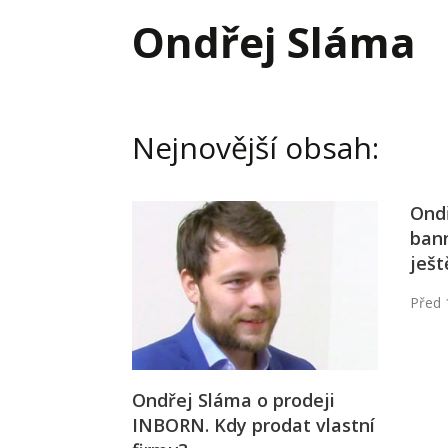
Hodnota firmy
Prode
Ondřej Sláma
Interim management
Proje
Konkurenceschopnost firmy
Před
Krizové řízení firmy
Rest
Nejnovější obsah:
Management firmy
Řízen
Ond
ban
ješt
Před 
Ondřej Sláma o prodeji
INBORN. Kdy prodat vlastní