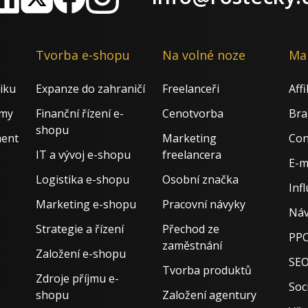
nkedIn
X
Facebook
Instagram
Tvorba e-shopu
Na volné noze
Ma
iku
Expanze do zahraničí
Freelanceři
Aff
rmy
Finanční řízení e-
Cenotvorba
Bra
shopu
ment
Marketing
Con
IT a vývoj e-shopu
freelancera
E-m
Logistika e-shopu
Osobní značka
Inf
Marketing e-shopu
Pracovní návyky
Náv
Strategie a řízení
Přechod ze
PPC
zaměstnání
Založení e-shopu
SE
Tvorba produktů
Zdroje příjmu e-
Soci
shopu
Založení agentury