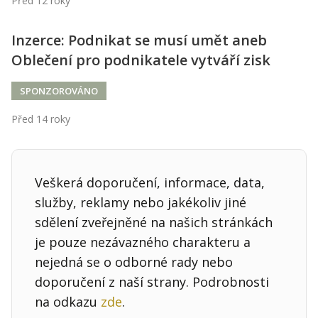
Před 12 roky
Kontakt
Obchodní podmínky
Inzerce: Podnikat se musí umět aneb
Oblečení pro podnikatele vytváří zisk
Hledaná fráze
Hledat
SPONZOROVÁNO
Před 14 roky
Veškerá doporučení, informace, data,
služby, reklamy nebo jakékoliv jiné
sdělení zveřejněné na našich stránkách
je pouze nezávazného charakteru a
nejedná se o odborné rady nebo
doporučení z naší strany. Podrobnosti
na odkazu
zde
.