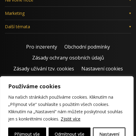
Marketing
Další témata
Pro inzerenty
Obchodní podmínky
Zásady ochrany osobních údajů
Zásady užívání tzv. cookies
Nastavení cookies
Používáme cookies
Na našich stránkách používáme cookies. Kliknutím na
„Přijmout vše“ souhlasíte s použitím všech cookies.
Kliknutím na „Nastavení“ nám můžete poskytnout souhlas
jen s konkrétními cookies.
Zjistit více
© 2011 – 2026 Jiří Rostecký | Inspiruje české podnikatele už 15
krásných let.
Přijmout vše
Odmítnout vše
Nastavení