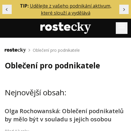
ělání
TIP:
Udělejte z vašeho podnikání aktivum,
Předchozí
Dal
které slouží a vydělává
Menu
Mentoring
Oblečení pro podnikatele
Domů
Podcasty
Oblečení pro podnikatele
Solo
Akce
Nejnovější obsah:
Inzerce
O mně
Olga Rochowanská: Oblečení podnikatelů
by mělo být v souladu s jejich osobou
Přihlášení