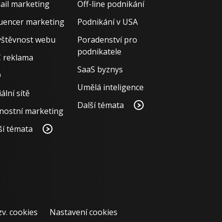
ail marketing
Off-line podnikání
luencer marketing
Podnikání v USA
štěvnost webu
Poradenství pro
podnikatele
 reklama
SaaS byznys
O
Umělá inteligence
ální sítě
Další témata
nostní marketing
ší témata
zv. cookies
Nastavení cookies