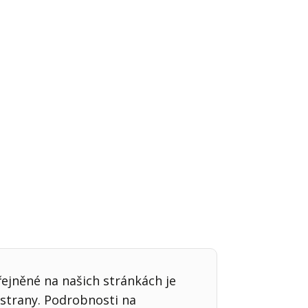
Já v médiích
řejněné na našich stránkách je
strany. Podrobnosti na