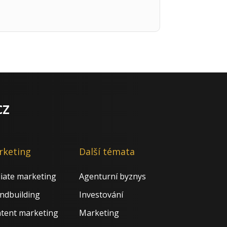
cz
rketing
Další témata
iliate marketing
Agenturní byznys
ndbuilding
Investování
tent marketing
Marketing