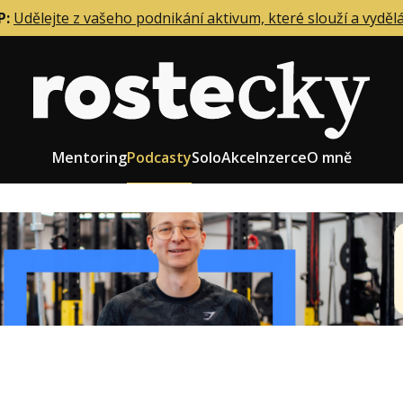
P:
Udělejte z vašeho podnikání aktivum, které slouží a vyděl
Mentoring
Podcasty
Solo
Akce
Inzerce
O mně
eting firmy
Role zakladatele/CEO
r zaměstnanců
Růst firmy
upnictví
Strategie firmy
od a prodej
Účetnictví a daně