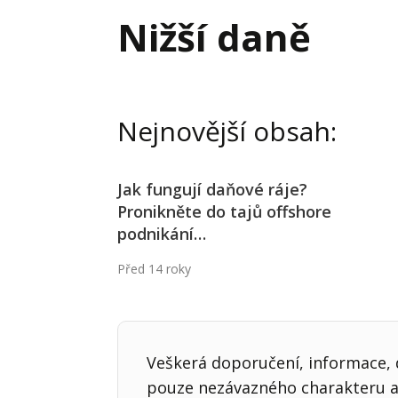
Hodnota firmy
Prode
Nižší daně
Interim management
Proje
Konkurenceschopnost firmy
Před
Krizové řízení firmy
Rest
Nejnovější obsah:
Management firmy
Řízen
Jak fungují daňové ráje?
Pronikněte do tajů offshore
podnikání…
Před 14 roky
Veškerá doporučení, informace, d
pouze nezávazného charakteru a 