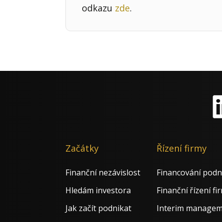
odkazu
zde
.
Li
Začátky
Řízení firmy
Finanční nezávislost
Financování podn
Hledám investora
Finanční řízení fi
Jak začít podnikat
Interim manage