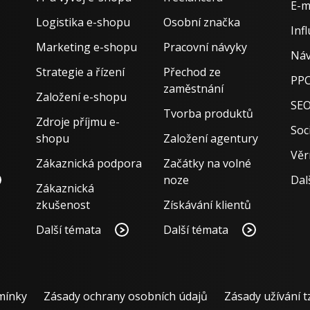
E-m
Logistika e-shopu
Osobní značka
Inf
Marketing e-shopu
Pracovní návyky
Náv
Strategie a řízení
Přechod ze
PPC
zaměstnání
Založení e-shopu
SE
Tvorba produktů
Zdroje příjmu e-
Soci
shopu
Založení agentury
Věr
Zákaznická podpora
Začátky na volné
noze
Dal
Zákaznická
zkušenost
Získávání klientů
Další témata
Další témata
mínky
Zásady ochrany osobních údajů
Zásady užívání t