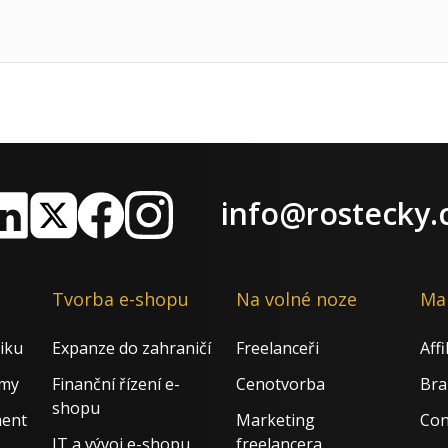
info@rostecky.
nkedIn
X
Facebook
Instagram
Tvorba e-shopu
Na volné noze
Ma
iku
Expanze do zahraničí
Freelanceři
Aff
rmy
Finanční řízení e-
Cenotvorba
Bra
shopu
ment
Marketing
Con
IT a vývoj e-shopu
freelancera