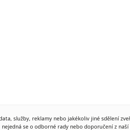
j firmy
Vedení lidí
ktové řízení
Vzdělávání manažerů
ání firmy nástupci
Zaměstnanecké akcie
rukturalizace podniku
Ziskovost firmy
í firmy
ata, služby, reklamy nebo jakékoliv jiné sdělení zve
nejedná se o odborné rady nebo doporučení z naší 