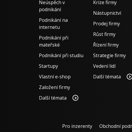
Neúspěch v
Krize firmy
podnikání
Nástupnictví
Podnikání na
Prodej firmy
internetu
Růst firmy
Podnikání při
mateřské
Řízení firmy
Podnikání při studiu
Strategie firmy
Startupy
Vedení lidí
Vlastní e-shop
Další témata
Založení firmy
Další témata
Pro inzerenty
Obchodní pod