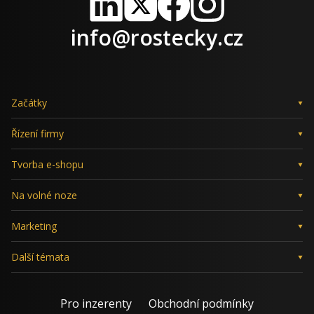
LinkedIn
X
Facebook
Instagram
info@rostecky.cz
Začátky
Řízení firmy
Tvorba e-shopu
Na volné noze
Marketing
Další témata
Pro inzerenty
Obchodní podmínky