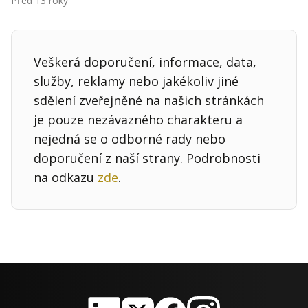
Před 13 roky
Kontakt
Obchodní podmínky
Veškerá doporučení, informace, data,
Hledaná fráze
Hledat
služby, reklamy nebo jakékoliv jiné
sdělení zveřejněné na našich stránkách
je pouze nezávazného charakteru a
nejedná se o odborné rady nebo
doporučení z naší strany. Podrobnosti
na odkazu
zde
.