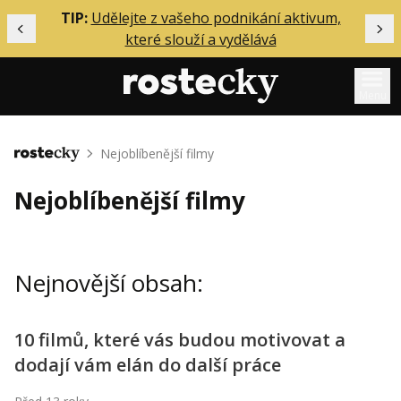
ělání
TIP:
Udělejte z vašeho podnikání aktivum,
Předchozí
Dal
které slouží a vydělává
Menu
Mentoring
Nejoblíbenější filmy
Domů
Podcasty
Nejoblíbenější filmy
Solo
Akce
Nejnovější obsah:
Inzerce
O mně
10 filmů, které vás budou motivovat a
dodají vám elán do další práce
Přihlášení