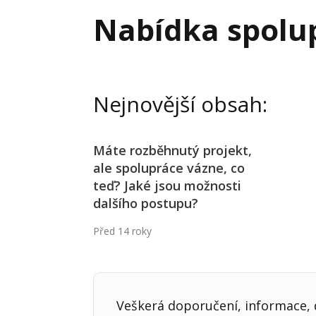
Hodnota firmy
Prode
Nabídka spolu
Interim management
Proje
Konkurenceschopnost firmy
Před
Krizové řízení firmy
Rest
Nejnovější obsah:
Management firmy
Řízen
Máte rozběhnutý projekt,
ale spolupráce vázne, co
teď? Jaké jsou možnosti
dalšího postupu?
Před 14 roky
Veškerá doporučení, informace, d