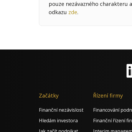
pouze nezávazného charakteru a 
odkazu
zde
.
Li
Začátky
Řízení firmy
Finanční nezávislost
Financování podn
Hledám investora
Finanční řízení fi
Jak začít podnikat
Interim manage