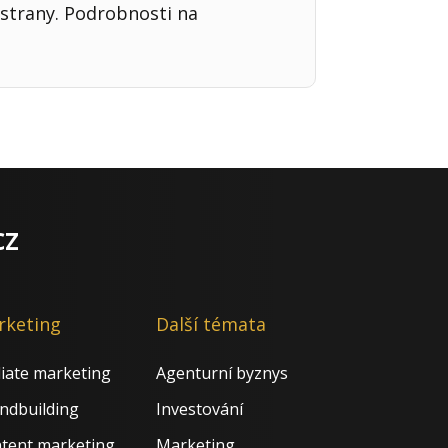
strany. Podrobnosti na
cz
rketing
Další témata
iliate marketing
Agenturní byznys
ndbuilding
Investování
tent marketing
Marketing