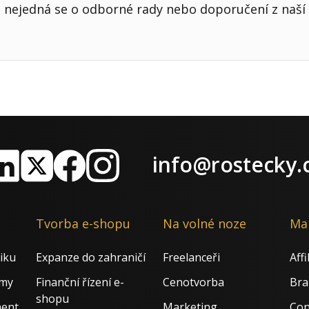
nejedná se o odborné rady nebo doporučení z naší 
info@rostecky.
nkedIn
X
Facebook
Instagram
Tvorba e-shopu
Na volné noze
Ma
iku
Expanze do zahraničí
Freelanceři
Aff
rmy
Finanční řízení e-
Cenotvorba
Bra
shopu
ment
Marketing
Con