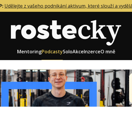
P:
Udělejte z vašeho podnikání aktivum, které slouží a vyděl
Mentoring
Podcasty
Solo
Akce
Inzerce
O mně
eting firmy
Role zakladatele/CEO
r zaměstnanců
Růst firmy
upnictví
Strategie firmy
od a prodej
Účetnictví a daně