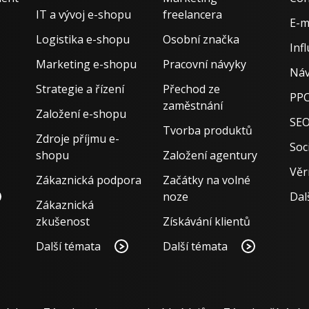
IT a vývoj e-shopu
freelancera
E-m
Logistika e-shopu
Osobní značka
Inf
Marketing e-shopu
Pracovní návyky
Náv
Strategie a řízení
Přechod ze
PPC
zaměstnání
Založení e-shopu
SE
Tvorba produktů
Zdroje příjmu e-
Soci
shopu
Založení agentury
Věr
Zákaznická podpora
Začátky na volné
noze
Dal
Zákaznická
zkušenost
Získávání klientů
Další témata
Další témata