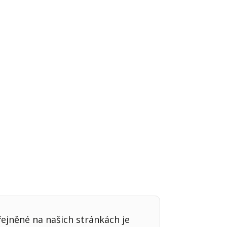
Já v médiích
řejněné na našich stránkách je