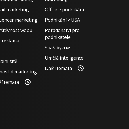
ail marketing
Off-line podnikání
luencer marketing
Podnikání v USA
štěvnost webu
Poradenství pro
podnikatele
 reklama
SaaS byznys
O
Umělá inteligence
ální sítě
Další témata
nostní marketing
ší témata