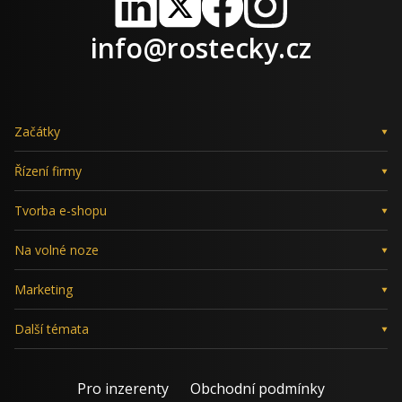
LinkedIn
X
Facebook
Instagram
info@rostecky.cz
Začátky
Řízení firmy
Tvorba e-shopu
Na volné noze
Marketing
Další témata
Pro inzerenty
Obchodní podmínky