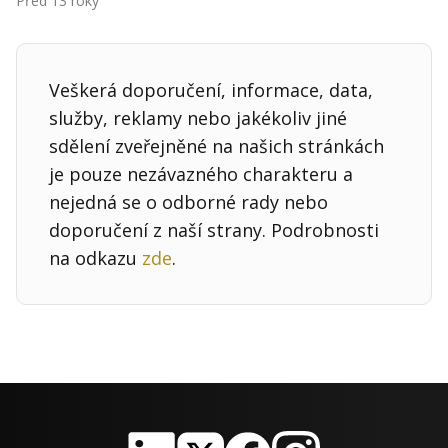
Před 13 roky
Kontakt
Obchodní podmínky
Veškerá doporučení, informace, data,
Hledaná fráze
Hledat
služby, reklamy nebo jakékoliv jiné
sdělení zveřejněné na našich stránkách
je pouze nezávazného charakteru a
nejedná se o odborné rady nebo
doporučení z naší strany. Podrobnosti
na odkazu
zde
.