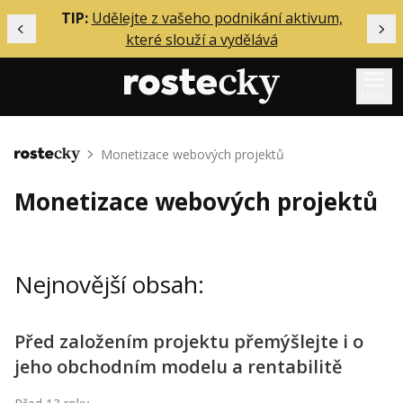
ělání
TIP:
Udělejte z vašeho podnikání aktivum,
Předchozí
Dal
které slouží a vydělává
Menu
Mentoring
Monetizace webových projektů
Domů
Podcasty
Monetizace webových projektů
Solo
Akce
Nejnovější obsah:
Inzerce
O mně
Před založením projektu přemýšlejte i o
jeho obchodním modelu a rentabilitě
Přihlášení