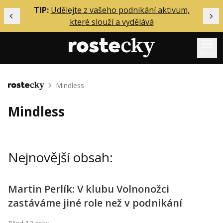
ělání
TIP:
Udělejte z vašeho podnikání aktivum,
Předchozí
Dal
které slouží a vydělává
Menu
Mentoring
Mindless
Domů
Podcasty
Mindless
Solo
Akce
Nejnovější obsah:
Inzerce
O mně
Martin Perlík: V klubu Volnonožci
zastáváme jiné role než v podnikání
Přihlášení