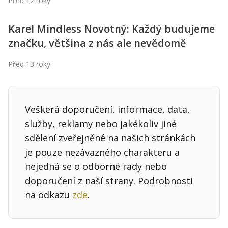
Před 12 roky
Kontakt
Obchodní podmínky
Karel Mindless Novotný: Každý budujeme
značku, většina z nás ale nevědomě
Hledaná fráze
Hledat
Před 13 roky
Veškerá doporučení, informace, data,
služby, reklamy nebo jakékoliv jiné
sdělení zveřejněné na našich stránkách
je pouze nezávazného charakteru a
nejedná se o odborné rady nebo
doporučení z naší strany. Podrobnosti
na odkazu
zde
.