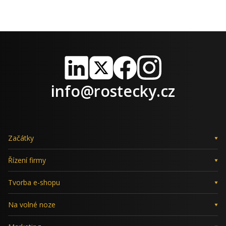
LinkedIn
X
Facebook
Instagram
info@rostecky.cz
Začátky
Řízení firmy
Tvorba e-shopu
Na volné noze