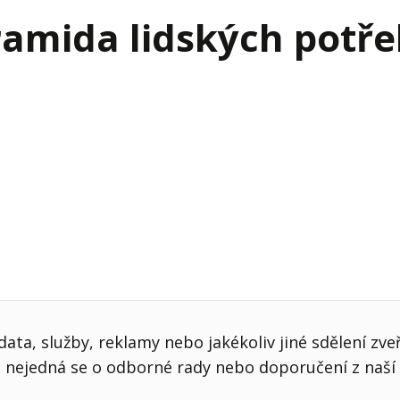
j firmy
Vedení lidí
amida lidských potře
ktové řízení
Vzdělávání manažerů
ání firmy nástupci
Zaměstnanecké akcie
rukturalizace podniku
Ziskovost firmy
í firmy
ata, služby, reklamy nebo jakékoliv jiné sdělení zve
nejedná se o odborné rady nebo doporučení z naší 