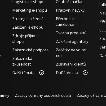
Logistika e-shopu
Osobní značka
Inf
Marketing e-shopu
Pracovní návyky
Náv
Strategie a řízení
Přechod ze
PPC
zaměstnání
Založení e-shopu
SE
Tvorba produktů
Zdroje příjmu e-
Soci
shopu
Založení agentury
Věr
Zákaznická podpora
Začátky na volné
noze
Dal
Zákaznická
zkušenost
Získávání klientů
Další témata
Další témata
mínky
Zásady ochrany osobních údajů
Zásady užívání t