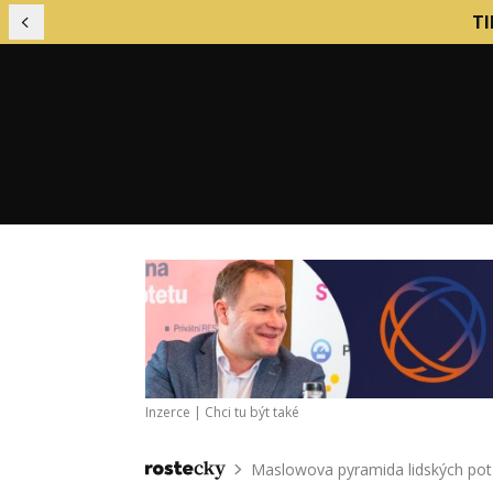
TI
Předchozí
Financování podniku
Mark
Finanční řízení firmy
Nábo
Inzerce |
Chci tu být také
Firemní kultura
Nást
Firemní procesy
Obch
Maslowova pyramida lidských pot
Domů