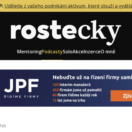
P:
Udělejte z vašeho podnikání aktivum, které slouží a vyděl
Mentoring
Podcasty
Solo
Akce
Inzerce
O mně
eting firmy
Role zakladatele/CEO
r zaměstnanců
Růst firmy
upnictví
Strategie firmy
od a prodej
Účetnictví a daně
řeb