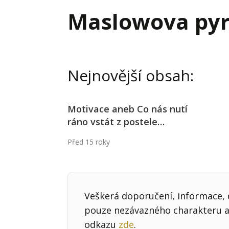
Hodnota firmy
Prode
Maslowova pyr
Interim management
Proje
Konkurenceschopnost firmy
Před
Krizové řízení firmy
Rest
Nejnovější obsah:
Management firmy
Řízen
Motivace aneb Co nás nutí
ráno vstát z postele…
Před 15 roky
Veškerá doporučení, informace, d
pouze nezávazného charakteru a 
odkazu
zde
.