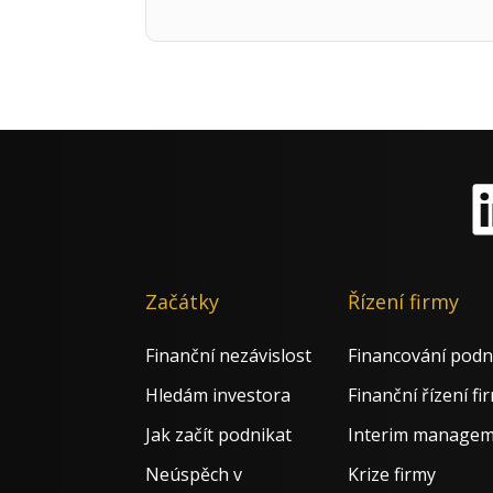
Li
Začátky
Řízení firmy
Finanční nezávislost
Financování podn
Hledám investora
Finanční řízení fi
Jak začít podnikat
Interim manage
Neúspěch v
Krize firmy