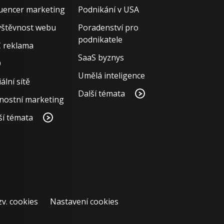
luencer marketing
Podnikání v USA
štěvnost webu
Poradenství pro
podnikatele
 reklama
SaaS byznys
O
Umělá inteligence
ální sítě
Další témata
nostní marketing
ší témata
zv. cookies
Nastavení cookies