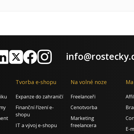
info@rostecky.
nkedIn
X
Facebook
Instagram
Tvorba e-shopu
Na volné noze
Ma
iku
Expanze do zahraničí
Freelanceři
Aff
rmy
Finanční řízení e-
Cenotvorba
Bra
shopu
ment
Marketing
Con
IT a vývoj e-shopu
freelancera
E-m