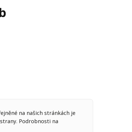
b
Já v médiích
řejněné na našich stránkách je
strany. Podrobnosti na