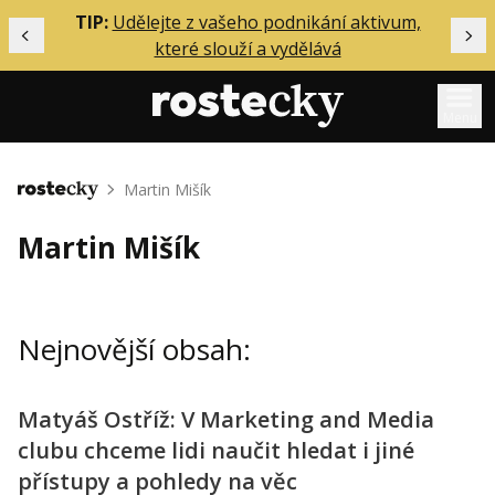
ělání
TIP:
Udělejte z vašeho podnikání aktivum,
Předchozí
Dal
které slouží a vydělává
Menu
Mentoring
Martin Mišík
Domů
Podcasty
Martin Mišík
Solo
Akce
Nejnovější obsah:
Inzerce
O mně
Matyáš Ostříž: V Marketing and Media
clubu chceme lidi naučit hledat i jiné
Přihlášení
přístupy a pohledy na věc