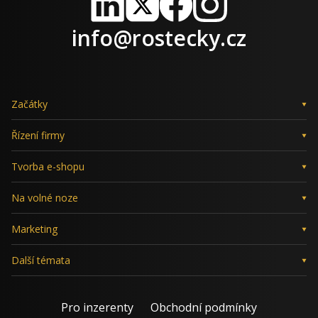
LinkedIn
X
Facebook
Instagram
info@rostecky.cz
Začátky
Řízení firmy
Tvorba e-shopu
Na volné noze
Marketing
Další témata
Pro inzerenty
Obchodní podmínky