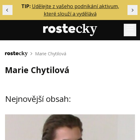
ělání
TIP:
Udělejte z vašeho podnikání aktivum,
Předchozí
Dal
které slouží a vydělává
Menu
Mentoring
Marie Chytilová
Domů
Podcasty
Marie Chytilová
Solo
Akce
Nejnovější obsah:
Inzerce
O mně
Přihlášení