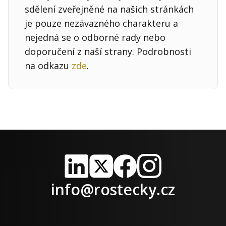
sdělení zveřejněné na našich stránkách
je pouze nezávazného charakteru a
nejedná se o odborné rady nebo
doporučení z naší strany. Podrobnosti
na odkazu
zde
.
LinkedIn
X
Facebook
Instagram
info@rostecky.cz