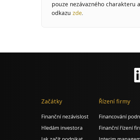
pouze nezávazného charakteru a 
odkazu
zde
.
Li
Začátky
Řízení firmy
Finanční nezávislost
Financování podn
Hledám investora
Finanční řízení fi
Jak začít podnikat
Interim manage