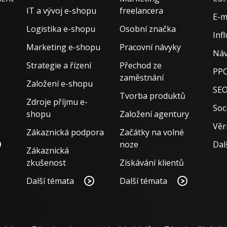
IT a vývoj e-shopu
freelancera
E-m
Logistika e-shopu
Osobní značka
Inf
Marketing e-shopu
Pracovní návyky
Náv
Strategie a řízení
Přechod ze
PPC
zaměstnání
Založení e-shopu
SE
Tvorba produktů
Zdroje příjmu e-
Soci
shopu
Založení agentury
Věr
Zákaznická podpora
Začátky na volné
noze
Dal
Zákaznická
zkušenost
Získávání klientů
Další témata
Další témata