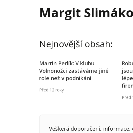
Hodnota firmy
Prode
Margit Slimák
Interim management
Proje
Konkurenceschopnost firmy
Před
Krizové řízení firmy
Rest
Nejnovější obsah:
Management firmy
Řízen
Martin Perlík: V klubu
Robe
Volnonožci zastáváme jiné
jso
role než v podnikání
lépe
fire
Před 12 roky
Před 
Veškerá doporučení, informace, d