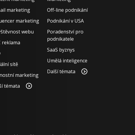
ail marketing
Off-line podnikání
luencer marketing
Podnikání v USA
štěvnost webu
Poradenství pro
podnikatele
 reklama
SaaS byznys
O
Umělá inteligence
ální sítě
Další témata
nostní marketing
ší témata