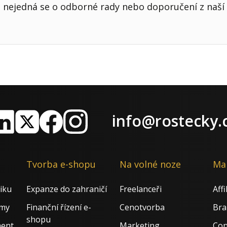
nejedná se o odborné rady nebo doporučení z naší 
info@rostecky.
nkedIn
X
Facebook
Instagram
Tvorba e-shopu
Na volné noze
Ma
iku
Expanze do zahraničí
Freelanceři
Aff
rmy
Finanční řízení e-
Cenotvorba
Bra
shopu
ment
Marketing
Con