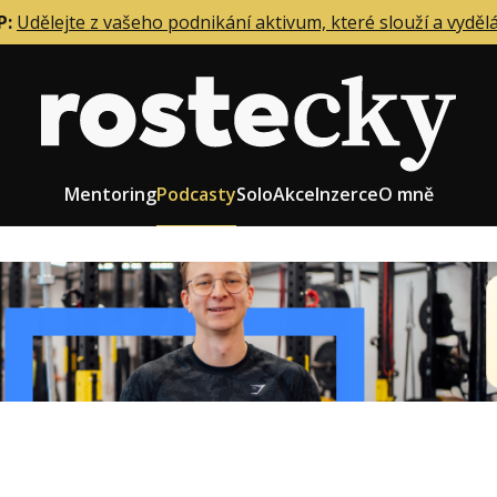
P:
Udělejte z vašeho podnikání aktivum, které slouží a vyděl
Mentoring
Podcasty
Solo
Akce
Inzerce
O mně
eting firmy
Role zakladatele/CEO
r zaměstnanců
Růst firmy
upnictví
Strategie firmy
od a prodej
Účetnictví a daně