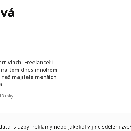
j firmy
Vedení lidí
ová
ktové řízení
Vzdělávání manažerů
ání firmy nástupci
Zaměstnanecké akcie
rukturalizace podniku
Ziskovost firmy
í firmy
rt Vlach: Freelanceři
u na tom dnes mnohem
 než majitelé menších
m
13 roky
ata, služby, reklamy nebo jakékoliv jiné sdělení zve