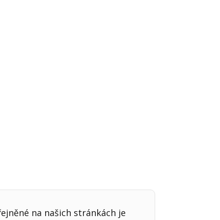
Já v médiích
řejněné na našich stránkách je