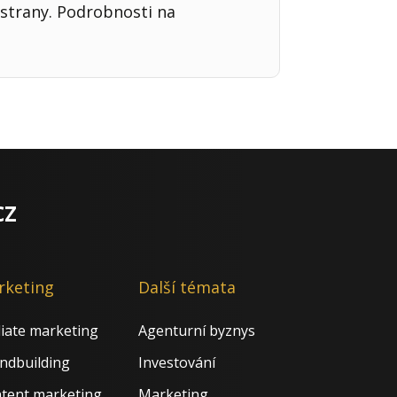
strany. Podrobnosti na
cz
rketing
Další témata
iliate marketing
Agenturní byznys
ndbuilding
Investování
tent marketing
Marketing