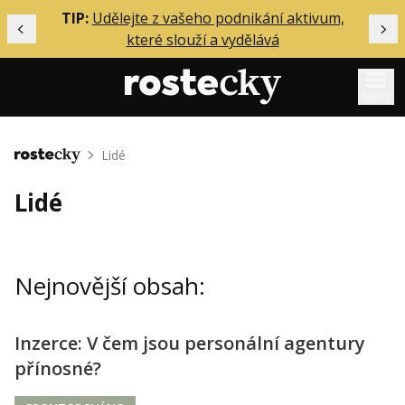
ělání
TIP:
Udělejte z vašeho podnikání aktivum,
Předchozí
Dal
které slouží a vydělává
Menu
Mentoring
Lidé
Domů
Podcasty
Lidé
Solo
Akce
Nejnovější obsah:
Inzerce
O mně
Inzerce: V čem jsou personální agentury
přínosné?
Přihlášení