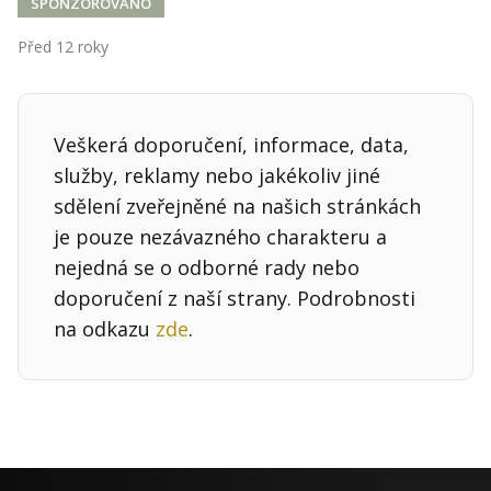
Kontakt
SPONZOROVÁNO
Obchodní podmínky
Před 12 roky
Hledaná fráze
Hledat
Veškerá doporučení, informace, data,
služby, reklamy nebo jakékoliv jiné
sdělení zveřejněné na našich stránkách
je pouze nezávazného charakteru a
nejedná se o odborné rady nebo
doporučení z naší strany. Podrobnosti
na odkazu
zde
.