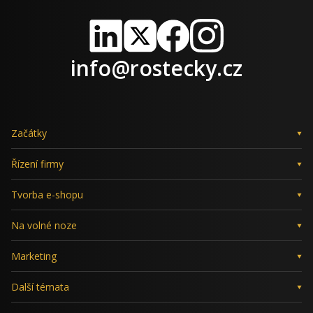
LinkedIn
X
Facebook
Instagram
info@rostecky.cz
Začátky
Řízení firmy
Tvorba e-shopu
Na volné noze
Marketing
Další témata