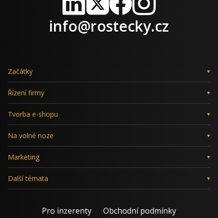
LinkedIn
X
Facebook
Instagram
info@rostecky.cz
Začátky
Řízení firmy
Tvorba e-shopu
Na volné noze
Marketing
Další témata
Pro inzerenty
Obchodní podmínky