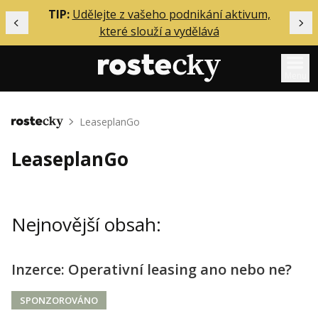
ělání
TIP:
Udělejte z vašeho podnikání aktivum,
Předchozí
Dal
které slouží a vydělává
Menu
Mentoring
LeaseplanGo
Domů
Podcasty
LeaseplanGo
Solo
Akce
Nejnovější obsah:
Inzerce
O mně
Inzerce: Operativní leasing ano nebo ne?
Přihlášení
SPONZOROVÁNO