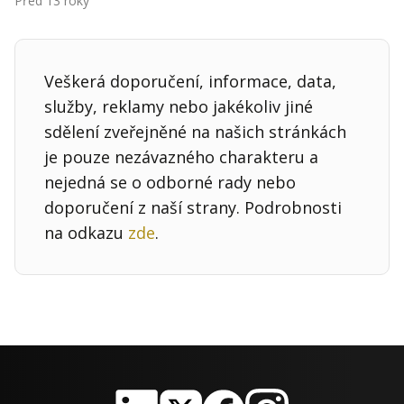
Před 13 roky
Kontakt
Obchodní podmínky
Veškerá doporučení, informace, data,
Hledaná fráze
Hledat
služby, reklamy nebo jakékoliv jiné
sdělení zveřejněné na našich stránkách
je pouze nezávazného charakteru a
nejedná se o odborné rady nebo
doporučení z naší strany. Podrobnosti
na odkazu
zde
.