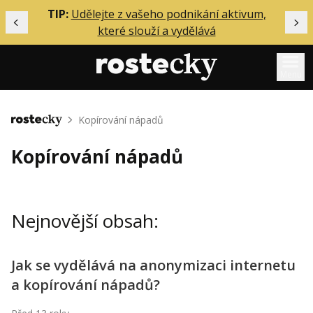
ělání
TIP:
Udělejte z vašeho podnikání aktivum,
Předchozí
Dal
které slouží a vydělává
Menu
Mentoring
Kopírování nápadů
Domů
Podcasty
Kopírování nápadů
Solo
Akce
Nejnovější obsah:
Inzerce
O mně
Jak se vydělává na anonymizaci internetu
a kopírování nápadů?
Přihlášení