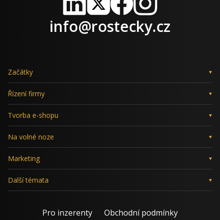
LinkedIn
X
Facebook
Instagram
info@rostecky.cz
Začátky
Řízení firmy
Tvorba e-shopu
Na volné noze
Marketing
Další témata
Pro inzerenty
Obchodní podmínky