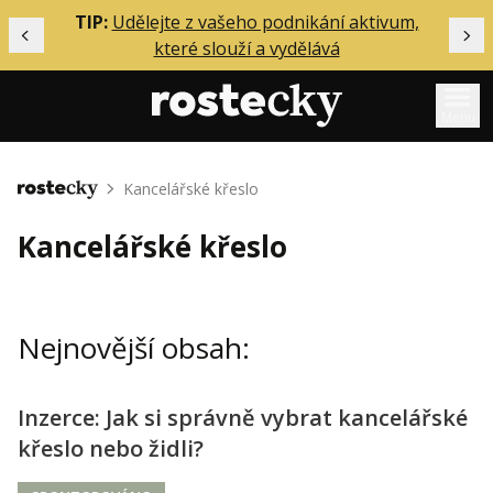
ělání
TIP:
Udělejte z vašeho podnikání aktivum,
Předchozí
Dal
které slouží a vydělává
Menu
Mentoring
Kancelářské křeslo
Domů
Podcasty
Kancelářské křeslo
Solo
Akce
Nejnovější obsah:
Inzerce
O mně
Inzerce: Jak si správně vybrat kancelářské
křeslo nebo židli?
Přihlášení