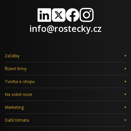
LinkedIn
X
Facebook
Instagram
info@rostecky.cz
Začátky
Řízení firmy
Tvorba e-shopu
Na volné noze
Marketing
Další témata