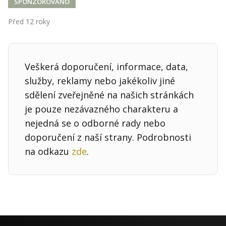
Kontakt
SPONZOROVÁNO
Obchodní podmínky
Před 12 roky
Hledaná fráze
Hledat
Veškerá doporučení, informace, data,
služby, reklamy nebo jakékoliv jiné
sdělení zveřejněné na našich stránkách
je pouze nezávazného charakteru a
nejedná se o odborné rady nebo
doporučení z naší strany. Podrobnosti
na odkazu
zde
.