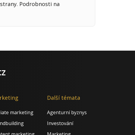
strany. Podrobnosti na
cz
rketing
Další témata
iliate marketing
Agenturní byznys
ndbuilding
Investování
tent marketing
Marketing