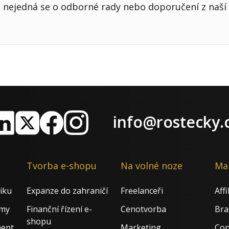
nejedná se o odborné rady nebo doporučení z naší 
info@rostecky.
nkedIn
X
Facebook
Instagram
Tvorba e-shopu
Na volné noze
Ma
iku
Expanze do zahraničí
Freelanceři
Aff
rmy
Finanční řízení e-
Cenotvorba
Bra
shopu
ment
Marketing
Con