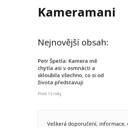
Hodnota firmy
Prode
Kameramani
Interim management
Proje
Konkurenceschopnost firmy
Před
Krizové řízení firmy
Rest
Nejnovější obsah:
Management firmy
Řízen
Petr Špetla: Kamera mě
chytla asi v osmnácti a
skloubila všechno, co si od
života představuji
Před 12 roky
Veškerá doporučení, informace, d