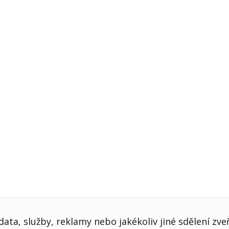
j firmy
Vedení lidí
ktové řízení
Vzdělávání manažerů
ání firmy nástupci
Zaměstnanecké akcie
rukturalizace podniku
Ziskovost firmy
í firmy
ata, služby, reklamy nebo jakékoliv jiné sdělení zve