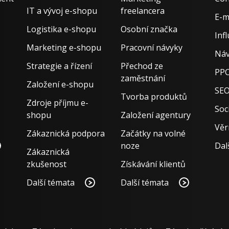
IT a vývoj e-shopu
freelancera
E-m
Logistika e-shopu
Osobní značka
Inf
Marketing e-shopu
Pracovní návyky
Náv
Strategie a řízení
Přechod ze
PPC
zaměstnání
Založení e-shopu
SE
Tvorba produktů
Zdroje příjmu e-
Soci
shopu
Založení agentury
Věr
Zákaznická podpora
Začátky na volné
noze
Dal
Zákaznická
zkušenost
Získávání klientů
Další témata
Další témata