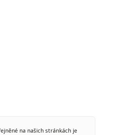
Já v médiích
řejněné na našich stránkách je