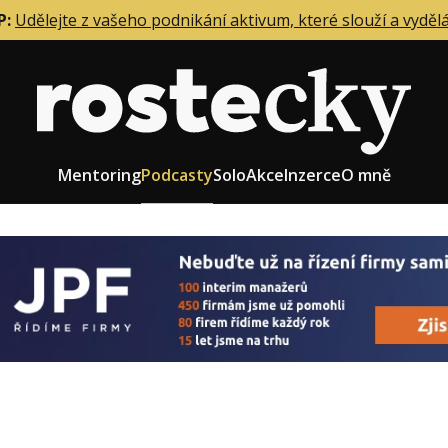
P:
Udělejte z vašeho podnikání aktivum, které slouží a vyděl
Mentoring
Podcasty
Solo
Akce
Inzerce
O mně
eting firmy
Role zakladatele/CEO
r zaměstnanců
Růst firmy
upnictví
Strategie firmy
od a prodej
Účetnictví a daně