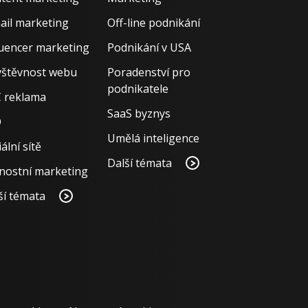
ail marketing
Off-line podnikání
luencer marketing
Podnikání v USA
štěvnost webu
Poradenství pro
podnikatele
 reklama
SaaS byznys
O
Umělá inteligence
ální sítě
Další témata
nostní marketing
ší témata