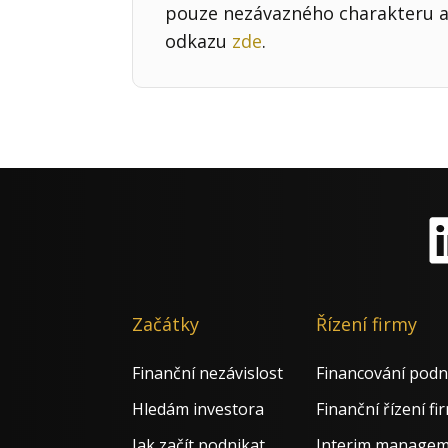
pouze nezávazného charakteru a 
odkazu
zde
.
Li
Začátky
Řízení firmy
Finanční nezávislost
Financování podn
Hledám investora
Finanční řízení fi
Jak začít podnikat
Interim manage