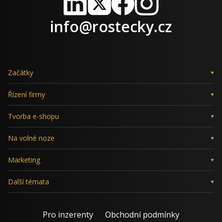
LinkedIn
X
Facebook
Instagram
info@rostecky.cz
Začátky
Řízení firmy
Tvorba e-shopu
Na volné noze
Marketing
Další témata
Pro inzerenty
Obchodní podmínky