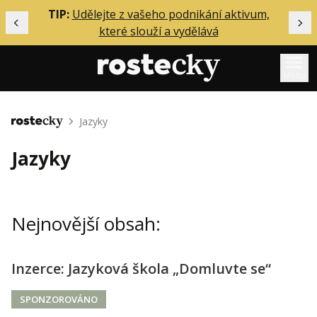
ělání
TIP:
Udělejte z vašeho podnikání aktivum,
Předchozí
Dal
které slouží a vydělává
Menu
Mentoring
Jazyky
Domů
Podcasty
Jazyky
Solo
Akce
Nejnovější obsah:
Inzerce
O mně
Inzerce: Jazyková škola „Domluvte se“
Přihlášení
SPONZOROVÁNO