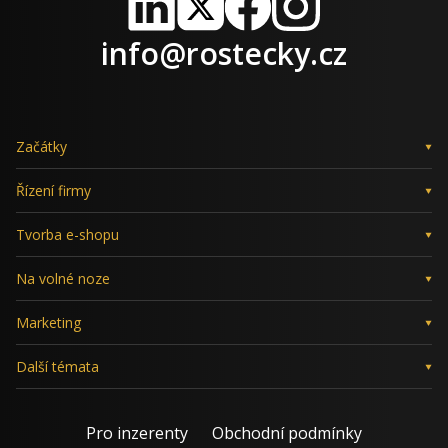
LinkedIn
X
Facebook
Instagram
info@rostecky.cz
Začátky
Řízení firmy
Tvorba e-shopu
Na volné noze
Marketing
Další témata
Pro inzerenty
Obchodní podmínky