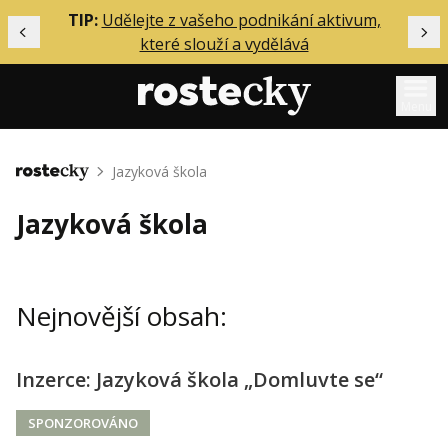
ělání
TIP:
Udělejte z vašeho podnikání aktivum,
Předchozí
Dal
které slouží a vydělává
Menu
Mentoring
Jazyková škola
Domů
Podcasty
Jazyková škola
Solo
Akce
Nejnovější obsah:
Inzerce
O mně
Inzerce: Jazyková škola „Domluvte se“
Přihlášení
SPONZOROVÁNO