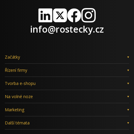
LinkedIn
X
Facebook
Instagram
info@rostecky.cz
Začátky
Řízení firmy
Tvorba e-shopu
Na volné noze
Marketing
Další témata