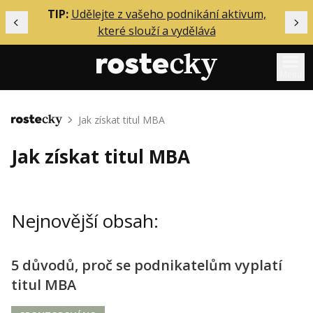
ělání
TIP:
Udělejte z vašeho podnikání aktivum,
Předchozí
Dal
které slouží a vydělává
Menu
Mentoring
Jak získat titul MBA
Domů
Podcasty
Jak získat titul MBA
Solo
Akce
Nejnovější obsah:
Inzerce
O mně
5 důvodů, proč se podnikatelům vyplatí
titul MBA
Přihlášení