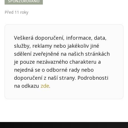
Kontakt
SPONZOROVÁNO
Obchodní podmínky
Před 11 roky
Hledaná fráze
Hledat
Veškerá doporučení, informace, data,
služby, reklamy nebo jakékoliv jiné
sdělení zveřejněné na našich stránkách
je pouze nezávazného charakteru a
nejedná se o odborné rady nebo
doporučení z naší strany. Podrobnosti
na odkazu
zde
.