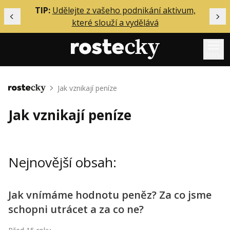
ělání
TIP:
Udělejte z vašeho podnikání aktivum,
Předchozí
Dal
které slouží a vydělává
Menu
Mentoring
Jak vznikají peníze
Domů
Podcasty
Jak vznikají peníze
Solo
Akce
Nejnovější obsah:
Inzerce
O mně
Jak vnímáme hodnotu peněz? Za co jsme
schopni utrácet a za co ne?
Přihlášení