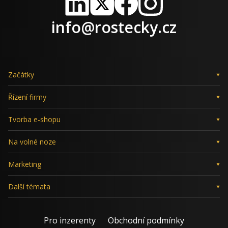
LinkedIn
X
Facebook
Instagram
info@rostecky.cz
Začátky
Řízení firmy
Tvorba e-shopu
Na volné noze
Marketing
Další témata
Pro inzerenty
Obchodní podmínky