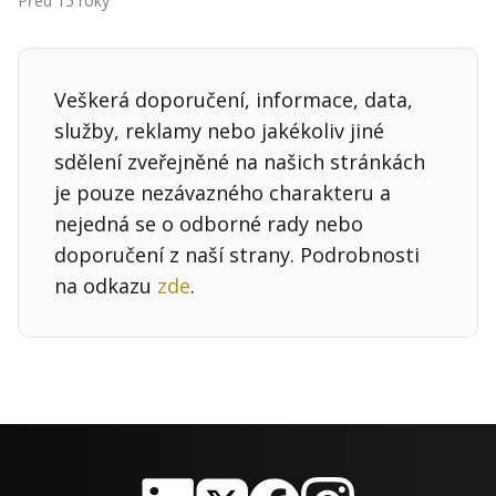
Před 15 roky
Kontakt
Obchodní podmínky
Veškerá doporučení, informace, data,
Hledaná fráze
Hledat
služby, reklamy nebo jakékoliv jiné
sdělení zveřejněné na našich stránkách
je pouze nezávazného charakteru a
nejedná se o odborné rady nebo
doporučení z naší strany. Podrobnosti
na odkazu
zde
.