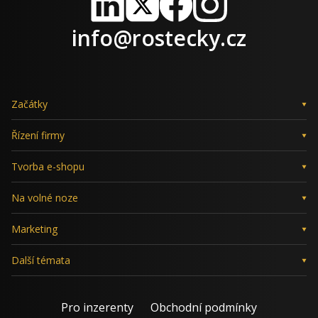
LinkedIn
X
Facebook
Instagram
info@rostecky.cz
Začátky
Řízení firmy
Tvorba e-shopu
Na volné noze
Marketing
Další témata
Pro inzerenty
Obchodní podmínky