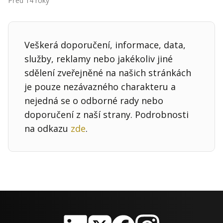
Před 14 roky
Kontakt
Obchodní podmínky
Veškerá doporučení, informace, data,
Hledaná fráze
Hledat
služby, reklamy nebo jakékoliv jiné
sdělení zveřejněné na našich stránkách
je pouze nezávazného charakteru a
nejedná se o odborné rady nebo
doporučení z naší strany. Podrobnosti
na odkazu
zde
.