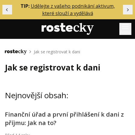
ělání
TIP:
Udělejte z vašeho podnikání aktivum,
Předchozí
Dal
které slouží a vydělává
Menu
Mentoring
Jak se registrovat k dani
Domů
Podcasty
Jak se registrovat k dani
Solo
Akce
Nejnovější obsah:
Inzerce
O mně
Finanční úřad a první přihlášení k dani z
příjmu: Jak na to?
Přihlášení