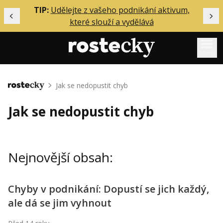
ělání
TIP:
Udělejte z vašeho podnikání aktivum,
Předchozí
Dal
které slouží a vydělává
Menu
Mentoring
Jak se nedopustit chyb
Domů
Podcasty
Jak se nedopustit chyb
Solo
Akce
Nejnovější obsah:
Inzerce
O mně
Chyby v podnikání: Dopustí se jich každý,
ale dá se jim vyhnout
Přihlášení