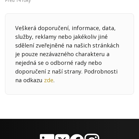
Před 14 roky
Kontakt
Obchodní podmínky
Veškerá doporučení, informace, data,
Hledaná fráze
Hledat
služby, reklamy nebo jakékoliv jiné
sdělení zveřejněné na našich stránkách
je pouze nezávazného charakteru a
nejedná se o odborné rady nebo
doporučení z naší strany. Podrobnosti
na odkazu
zde
.