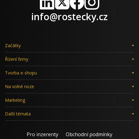
LinkedIn
X
Facebook
Instagram
info@rostecky.cz
Začátky
Řízení firmy
Tvorba e-shopu
Na volné noze
Marketing
Další témata
Pro inzerenty
Obchodní podmínky