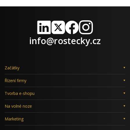
LinkedIn
X
Facebook
Instagram
info@rostecky.cz
Začátky
Řízení firmy
Tvorba e-shopu
Na volné noze
Marketing