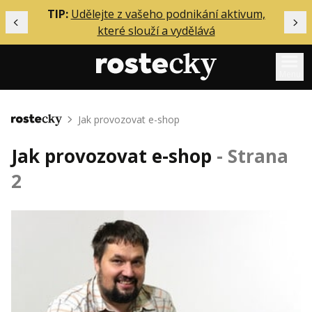
ělání
TIP:
Udělejte z vašeho podnikání aktivum,
Předchozí
Dal
které slouží a vydělává
Menu
Mentoring
Jak provozovat e-shop
Domů
Podcasty
Jak provozovat e-shop
- Strana
Solo
2
Akce
Inzerce
O mně
Přihlášení